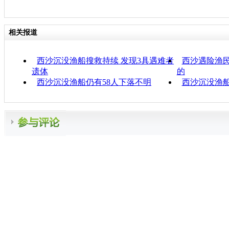
相关报道
西沙沉没渔船搜救持续 发现3具遇难者
西沙遇险渔民
遗体
的
西沙沉没渔船仍有58人下落不明
西沙沉没渔