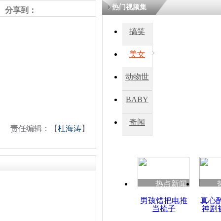
热门视频集
分享到：
四川一精神
搞笑
病发持大锤
美女
探访传承四
动物世
俗：近万民
英省亲送行
界
BABY
秀
奇闻
责任编辑：【
杜海涛
】
小伙骑车逆
崩溃 网上
因
热点新闻
四川兴文苗
度苗族花山
男孩错把电推
真心
当梳子
神剧