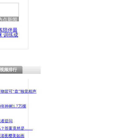
 哀思悼忠
热点新闻
练陪伴最
咪 训练成
下设备探测
功瘦身
船点
视频排行
物皆可“盘”独觉相声
年种树1.7万棵
记者提问
码？答案竟然是……
头渚夜樱美如画