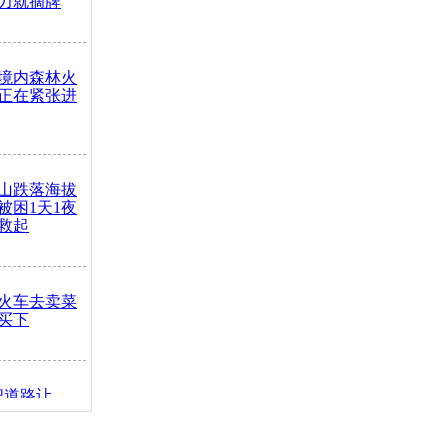
力就摘牌
境内森林火
正在紧张进
山跌落海拔
崖被困1天1夜
救起
火车去卖菜
买下
把道路让
突发疾病交