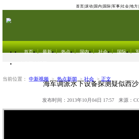
首页
|
滚动
|
国内
|
国际
|
军事
|
社会
|
地方
|
首页
最新
热点
国内
社会
国际
东北亚电视网
当前位置：
中新视频
>
热点新闻
>
社会
>
正文
海军调派水下设备探测疑似西沙
发布时间：2013年10月04日 17:57
来源：C