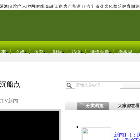
港澳
|
台湾
|
华人
|
侨网
|
财经
|
金融
|
证券
|
房产
|
能源
|
IT
|
汽车
|
游戏
|
文化
|
娱乐
|
体育
|
健康
军事
文娱
体育
财经
访谈
港澳台侨
微视界
沉船点
CTV新闻
分类浏览
大家都在看
新闻1+1