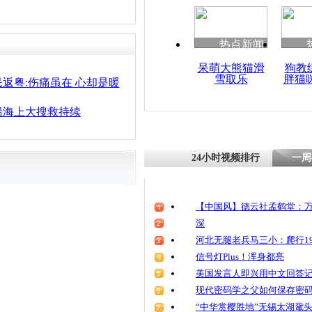
清明祭英烈
魂
热点新闻
呆萌大熊猫滑
狗教
雪取乐
胖猫
海军调派水
返粤:伤痛虽在 心却是暖
疑似西沙沉
船海上大搜救持续
24小时视频排行
一周
【中国风】德云社孟鹤堂：万
深
河北无腿老兵马三小：爬行19
信号灯Plus！浑身都亮
美国发言人即兴用中文回答
现代密码学之父如何保存密
“中华赏樱胜地”无锡太湖鼋