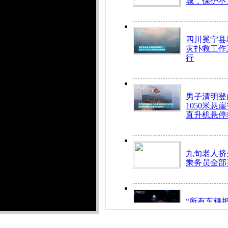
城，保护不
四川冕宁县
灾扑救工作
行
男子清明登
1050米悬
直升机悬停
九旬老人挤
乘务员全部
“所有车辆
开！”儿童
警急速救助