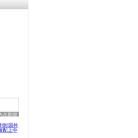
残疾男子因
砸银行
千年传统习
众为娥皇女
行被查情绪
回答崩溃原
热点新闻
乡上万人欢
节
醉倒!国外
被配上中
国民乐