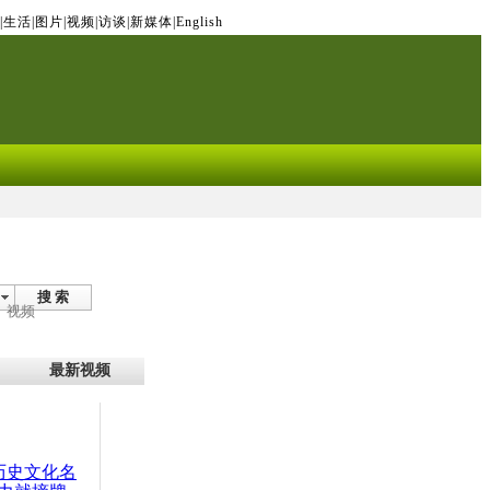
|
生活
|
图片
|
视频
|
访谈
|
新媒体
|
English
搜 索
视频
最新视频
：历史文化名