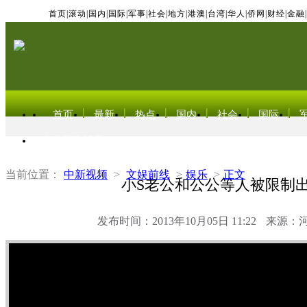
首页
|
滚动
|
国内
|
国际
|
军事
|
社会
|
地方
|
港澳
|
台湾
|
华人
|
侨网
|
财经
|
金融
|
首页
最新
热点
国内
社会
国际
东北亚电视网
当前位置：
中新视频
>
文娱前线
>
娱乐
>
正文
小S老公和公公等人被限制
发布时间：2013年10月05日 11:22
来源：