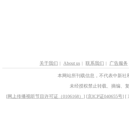
关于我们
|
About us
|
联系我们
|
广告服务
本网站所刊载信息，不代表中新社
未经授权禁止转载、摘编、
[
网上传播视听节目许可证（0106168）
] [
京ICP证040655号
] 