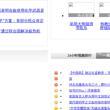
据表明在叙使用化学武器是
热点新闻
平”方案：美部分民众肯定
呆萌大熊猫滑
狗教
雪取乐
胖猫
吁通过联合国解决叙危机
24小时视频排行
一周
【中国风】德云社孟鹤堂：万
深
河北无腿老兵马三小：爬行19
信号灯Plus！浑身都亮
美国发言人即兴用中文回答
现代密码学之父如何保存密
“中华赏樱胜地”无锡太湖鼋