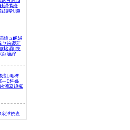
4鏃ヨ嚦26
触涓惧姙
綔鍑嗗灏
満鍏ュ眬涓
浠ヤ紛鍐茬
曠垎涓笢
《鈥濓紵
弗澶崕榫
搴﹁绔嬧
澂鈥濇寫鎴樿
缇庡浗娆查
簹涓庝腑鍥
┾€濓紝鍙嶅
解€斾笢鐩