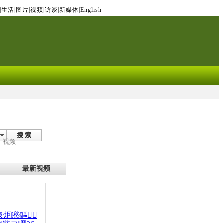
|
生活
|
图片
|
视频
|
访谈
|
新媒体
|
English
搜 索
视频
最新视频
杈炬矁鏂