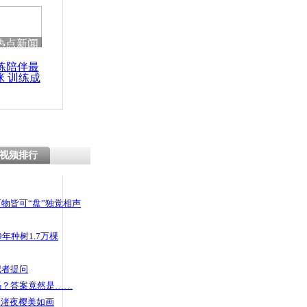
热点新闻
练陪伴最
咪 训练成
功瘦身
视频排行
物皆可“盘”独觉相声
年种树1.7万棵
记者提问
码？答案竟然是……
头渚夜樱美如画