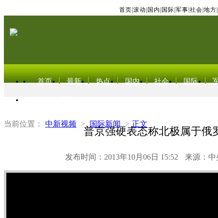
首页
|
滚动
|
国内
|
国际
|
军事
|
社会
|
地方
|
首页
最新
热点
国内
社会
国际
东北亚电视网
当前位置：
中新视频
>
国际新闻
>
正文
普京强硬表态称北极属于俄
发布时间：2013年10月06日 15:52
来源：中