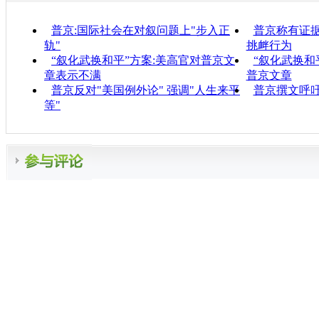
普京:国际社会在对叙问题上"步入正
普京称有证
轨"
挑衅行为
“叙化武换和平”方案:美高官对普京文
“叙化武换和
章表示不满
普京文章
普京反对"美国例外论" 强调"人生来平
普京撰文呼
等"