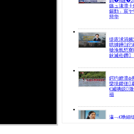
鍧�6鏈�2
鏃ュ湪澶╂
鍚勯」宸ヤ
辩华
缇庡浗涓嬪
哄摢鑸紵
獊浼氬惁寮
鈥滅伀鑽
鍔犳嬁澶ф
欒垷鑺傞
€滅唺鐚
禌
瀛﹁€咃細
€间笢鍗椾
解€滆劚閽
姪鎺ㄤ腑鍥