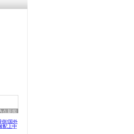
涓ㄥ浗闄呰
褰圭┖鍐涗
-10CE缁
妫€楠岋紝
浗鍏虫敞涓
态称北极属
热点新闻
醉倒!国外
被配上中
国民乐