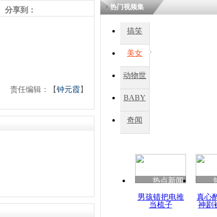
热门视频集
熷悎浣� 
分享到：
瘑灞€
搞笑
美女
娉板浗閫€
笂灏嗭細姝�
忓彈瀹炴垬
动物世
鍚稿紩澶氬
ㄤ笘鐣岃
责任编辑：【
钟元霞
】
界
BABY
秀
奇闻
普京强硬表
于俄罗斯
热点新闻
男孩错把电推
真心
当梳子
神剧