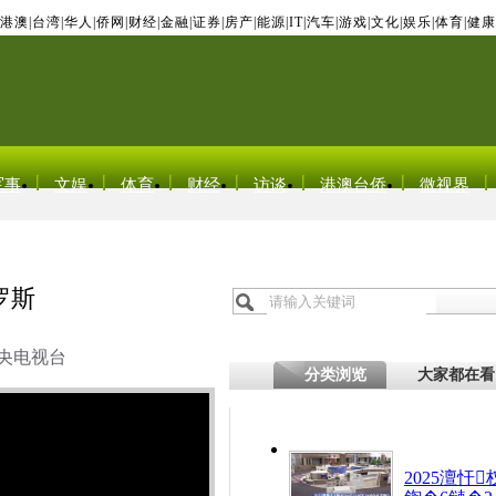
港澳
|
台湾
|
华人
|
侨网
|
财经
|
金融
|
证券
|
房产
|
能源
|
IT
|
汽车
|
游戏
|
文化
|
娱乐
|
体育
|
健康
军事
文娱
体育
财经
访谈
港澳台侨
微视界
罗斯
央电视台
分类浏览
大家都在看
2025澶忓