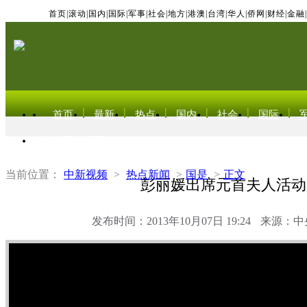
首页
|
滚动
|
国内
|
国际
|
军事
|
社会
|
地方
|
港澳
|
台湾
|
华人
|
侨网
|
财经
|
金融
|
首页
最新
热点
国内
社会
国际
东北亚电视网
当前位置：
中新视频
>
热点新闻
>
国是
>
正文
彭丽媛出席元首夫人活动
发布时间：2013年10月07日 19:24
来源：中