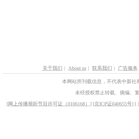
关于我们
|
About us
|
联系我们
|
广告服务
本网站所刊载信息，不代表中新社
未经授权禁止转载、摘编、
[
网上传播视听节目许可证（0106168）
] [
京ICP证040655号
] 