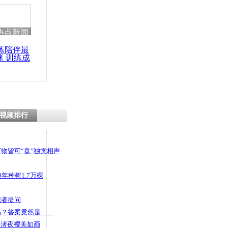
热点新闻
练陪伴最
咪 训练成
功瘦身
视频排行
物皆可“盘”独觉相声
年种树1.7万棵
记者提问
码？答案竟然是……
头渚夜樱美如画