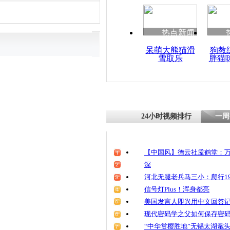
热点新闻
呆萌大熊猫滑
狗教
雪取乐
胖猫
24小时视频排行
一周
【中国风】德云社孟鹤堂：万
深
河北无腿老兵马三小：爬行19
信号灯Plus！浑身都亮
美国发言人即兴用中文回答
现代密码学之父如何保存密
“中华赏樱胜地”无锡太湖鼋