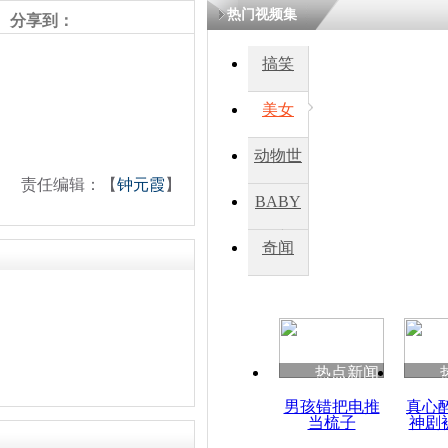
热门视频集
分享到：
搞笑
美女
动物世
责任编辑：【
钟元霞
】
界
BABY
秀
奇闻
热点新闻
男孩错把电推
真心
当梳子
神剧