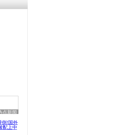
热点新闻
醉倒!国外
被配上中
国民乐