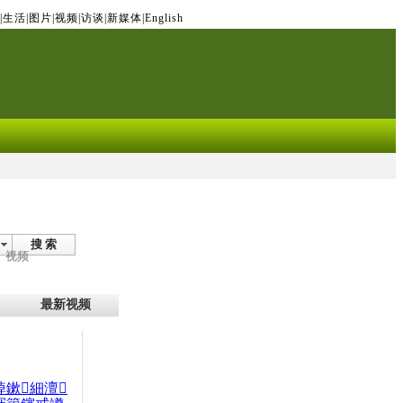
|
生活
|
图片
|
视频
|
访谈
|
新媒体
|
English
搜 索
视频
最新视频
晫鏉細澶