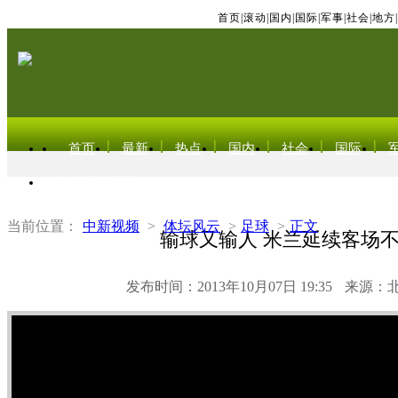
首页
|
滚动
|
国内
|
国际
|
军事
|
社会
|
地方
|
首页
最新
热点
国内
社会
国际
东北亚电视网
当前位置：
中新视频
>
体坛风云
>
足球
>
正文
输球又输人 米兰延续客场
发布时间：2013年10月07日 19:35
来源：