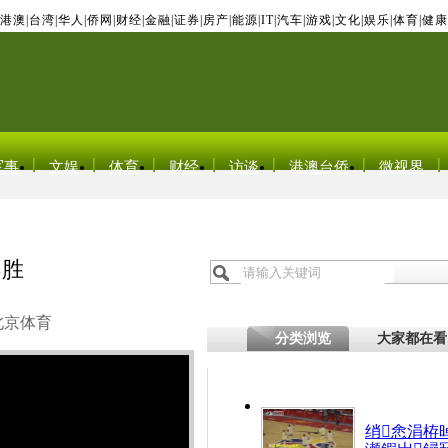
港澳
|
台湾
|
华人
|
侨网
|
财经
|
金融
|
证券
|
房产
|
能源
|
IT
|
汽车
|
游戏
|
文化
|
娱乐
|
体育
|
健康
军事
文娱
体育
财经
访谈
港澳台侨
微视界
不胜
北京体育
分类浏览
大家都在看
绡悆涓栫