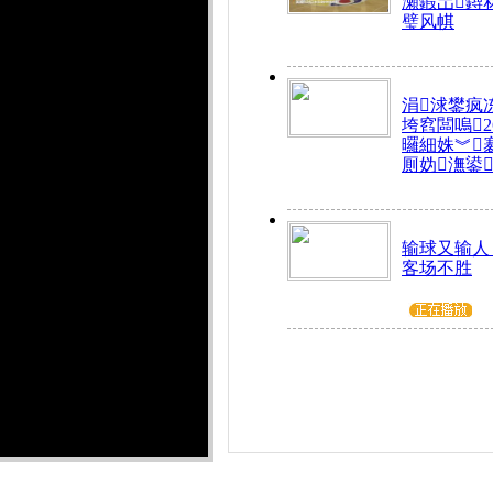
瀬鍜岀鐞
璧风帺
涓浗鐢疯
垮窞闆嗚
曪細姝︾
厠妫潕鍙
输球又输人
客场不胜