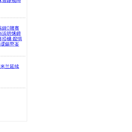
冧篃鑳戒竴
冻鍏竷骞
26浜哄悕鍗
褰掗槦 鑹惧
叆鍚嶅崟
 米兰延续