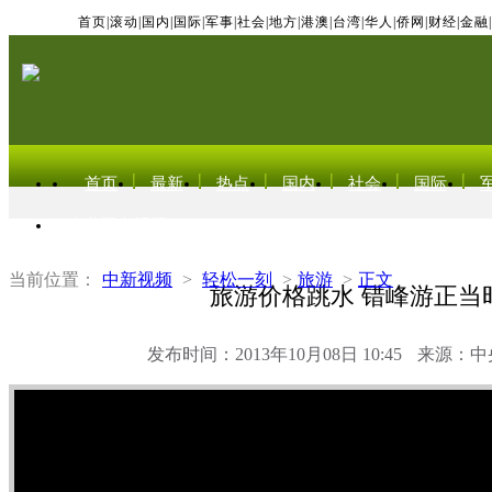
首页
|
滚动
|
国内
|
国际
|
军事
|
社会
|
地方
|
港澳
|
台湾
|
华人
|
侨网
|
财经
|
金融
|
首页
最新
热点
国内
社会
国际
东北亚电视网
当前位置：
中新视频
>
轻松一刻
>
旅游
>
正文
旅游价格跳水 错峰游正当
发布时间：2013年10月08日 10:45
来源：中