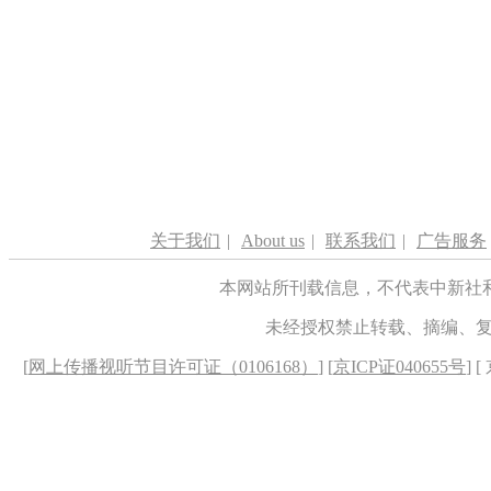
关于我们
|
About us
|
联系我们
|
广告服务
本网站所刊载信息，不代表中新社
未经授权禁止转载、摘编、
[
网上传播视听节目许可证（0106168）
] [
京ICP证040655号
] 