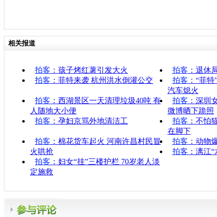
相关报道
拍客
：孩子烤红薯引发大火
拍客
：退休局
拍客
：菲特来袭 杭州洪水倒灌公交
拍客
：“菲特
汽车熄火
拍客
：西湖景区一天清理垃圾40吨 有
拍客
：深圳
人随地大小便
微博晒下跪照
拍客
：孕妇京骂外地清洁工
拍客
：不怕
在脚下
拍客
：棉花货车起火 河南许昌村民冒
拍客
：动物
火哄抢
拍客
：漓江“
拍客
：妇女“挂”三楼护栏 70岁老人淡
定施救