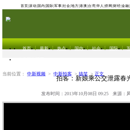
首页
|
滚动
|
国内
|
国际
|
军事
|
社会
|
地方
|
港澳
|
台湾
|
华人
|
侨网
|
财经
|
金融
|
首页
最新
热点
国内
社会
国际
东北亚电视网
当前位置：
中新视频
>
中新拍客
>
搞笑
>
正文
拍客：新娘乘公交泄露春
发布时间：2013年10月08日 09:25
来源：