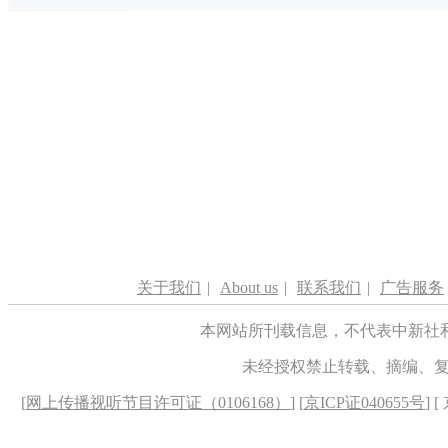
关于我们
|
About us
|
联系我们
|
广告服务
本网站所刊载信息，不代表中新社
未经授权禁止转载、摘编、
[
网上传播视听节目许可证（0106168）
] [
京ICP证040655号
] 