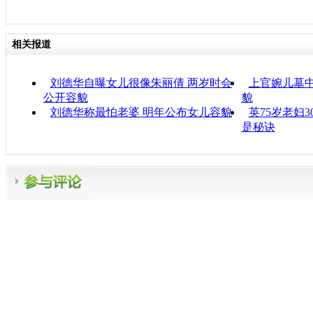
相关报道
刘德华自曝女儿很像朱丽倩 两岁时会
上官婉儿墓
公开容貌
貌
刘德华称最怕老婆 明年公布女儿容貌
英75岁老妇
是秘诀