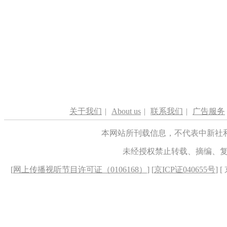
关于我们
|
About us
|
联系我们
|
广告服务
本网站所刊载信息，不代表中新社
未经授权禁止转载、摘编、
[
网上传播视听节目许可证（0106168）
] [
京ICP证040655号
] 