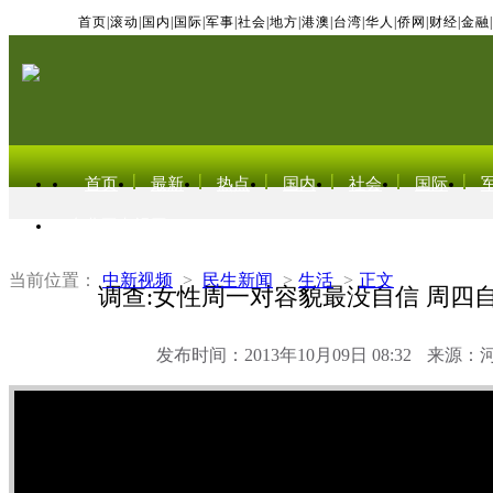
首页
|
滚动
|
国内
|
国际
|
军事
|
社会
|
地方
|
港澳
|
台湾
|
华人
|
侨网
|
财经
|
金融
|
首页
最新
热点
国内
社会
国际
东北亚电视网
当前位置：
中新视频
>
民生新闻
>
生活
>
正文
调查:女性周一对容貌最没自信 周四
发布时间：2013年10月09日 08:32
来源：