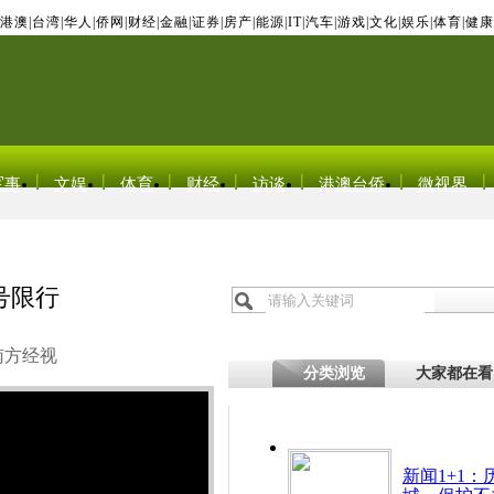
港澳
|
台湾
|
华人
|
侨网
|
财经
|
金融
|
证券
|
房产
|
能源
|
IT
|
汽车
|
游戏
|
文化
|
娱乐
|
体育
|
健康
军事
文娱
体育
财经
访谈
港澳台侨
微视界
号限行
南方经视
分类浏览
大家都在看
新闻1+1