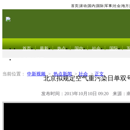
首页
|
滚动
|
国内
|
国际
|
军事
|
社会
|
地方
|
首页
最新
热点
国内
社会
国际
东北亚电视网
当前位置：
中新视频
>
热点新闻
>
社会
>
正文
北京拟规定空气重污染日单双
发布时间：2013年10月10日 09:20
来源：