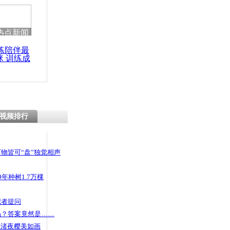
 哀思悼忠
热点新闻
练陪伴最
咪 训练成
空气重污染
功瘦身
行
视频排行
物皆可“盘”独觉相声
年种树1.7万棵
记者提问
码？答案竟然是……
头渚夜樱美如画