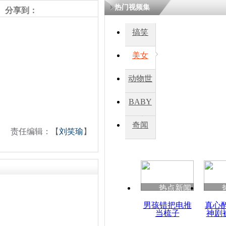
热门视频集
分享到：
四川一精神
搞笑
病发持大锤
美女
探访传承四
动物世
俗：近万民
英省亲送行
界
BABY
秀
奇闻
责任编辑：【
刘笑瑜
】
小伙骑车逆
崩溃 网上
因
热点新闻
四川兴文苗
度苗族花山
男孩错把电推
真心
当梳子
神剧