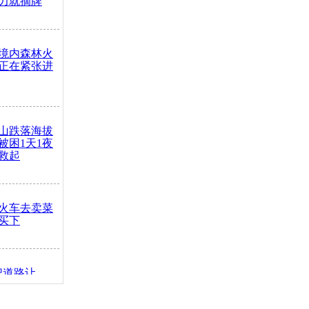
力就摘牌
境内森林火
正在紧张进
山跌落海拔
崖被困1天1夜
救起
火车去卖菜
买下
把道路让
突发疾病交