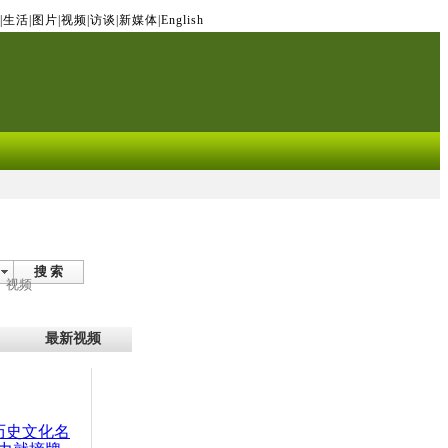
|
生活
|
图片
|
视频
|
访谈
|
新媒体
|
English
搜 索
视频
最新视频
：历史文化名