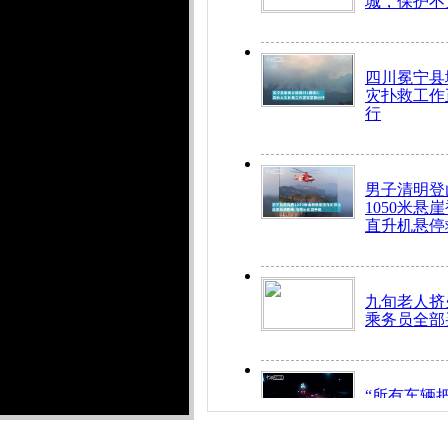
城，保护不
四川冕宁县
灾扑救工作
行
男子清明登
1050米悬
直升机悬停
九旬老人挤
乘务员全部
“所有车辆
开！”儿童
警急速救助