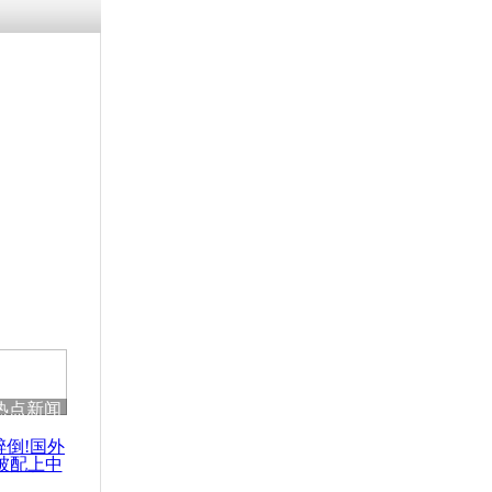
残疾男子因
砸银行
千年传统习
众为娥皇女
行被查情绪
回答崩溃原
热点新闻
乡上万人欢
节
醉倒!国外
被配上中
国民乐