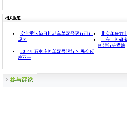
相关报道
空气重污染日机动车单双号限行可行
北京年底前
吗？
上海：将研
辆限行等措施
2014年石家庄将单双号限行？ 民众反
映不一