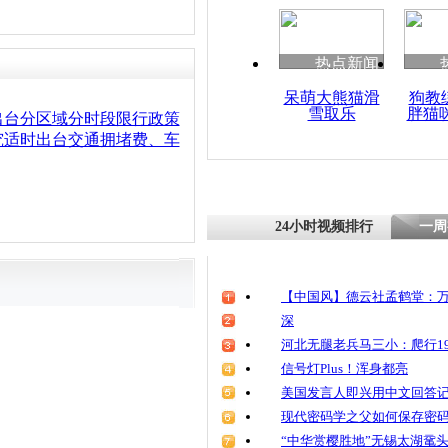
清明祭英烈
魂
热点新闻
呆萌大熊猫滑
狗教
雪取乐
胖猫
北京拟规定
出台分区域分时段限行政策
日单双号限
究适时出台交通拥堵费、车
24小时视频排行
一周
【中国风】德云社孟鹤堂：万
深
河北无腿老兵马三小：爬行19
信号灯Plus！浑身都亮
美国发言人即兴用中文回答
现代密码学之父如何保存密
“中华赏樱胜地”无锡太湖鼋