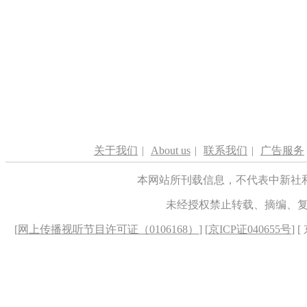
关于我们
|
About us
|
联系我们
|
广告服务
本网站所刊载信息，不代表中新社
未经授权禁止转载、摘编、
[
网上传播视听节目许可证（0106168）
] [
京ICP证040655号
] 