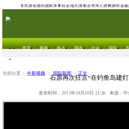
首页
|
滚动
|
国内
|
国际
|
军事
|
社会
|
地方
|
港澳
|
台湾
|
华人
|
侨网
|
财经
|
金融
|
首页
最新
热点
国内
社会
国际
东北亚电视网
当前位置：
中新视频
>
国际新闻
>
正文
石原再次狂言“在钓鱼岛建灯
发布时间：2013年10月10日 21:36
来源：中