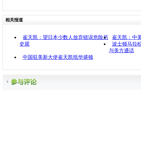
相关报道
崔天凯：望日本少数人放弃错误危险历
崔天凯：中
史观
波士顿马拉松
与美方通话
中国驻美新大使崔天凯抵华盛顿