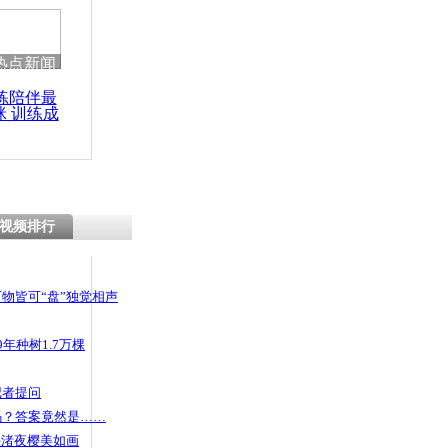
热点新闻
练陪伴最
咪 训练成
功瘦身
视频排行
物皆可“盘”独觉相声
年种树1.7万棵
记者提问
码？答案竟然是……
头渚夜樱美如画