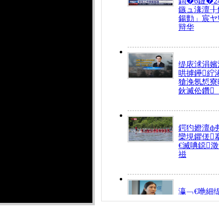
鍧�6鏈�2
鏃ュ湪澶╂
鍚勯」宸ヤ
辩华
缇庡浗涓嬪
哄摢鑸紵
獊浼氬惁寮
鈥滅伀鑽
鍔犳嬁澶ф
欒垷鑺傞
€滅唺鐚
禌
瀛﹁€咃細
€间笢鍗椾
解€滆劚閽
姪鎺ㄤ腑鍥