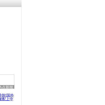
涓ㄥ浗闄呰
褰圭┖鍐涗
-10CE缁
妫€楠岋紝
浗鍏虫敞涓
天凯发言不
热点新闻
醉倒!国外
被配上中
国民乐