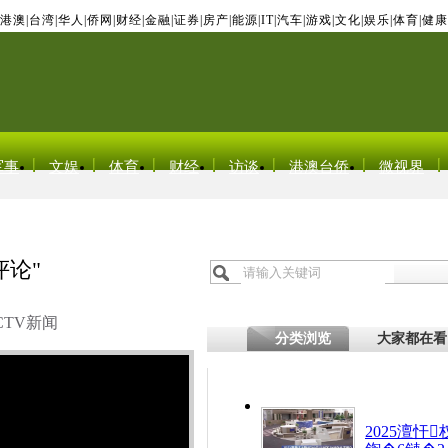
港澳
|
台湾
|
华人
|
侨网
|
财经
|
金融
|
证券
|
房产
|
能源
|
IT
|
汽车
|
游戏
|
文化
|
娱乐
|
体育
|
健康
军事
文娱
体育
财经
访谈
港澳台侨
微视界
论"
CTV新闻
分类浏览
大家都在看
2025澶忓