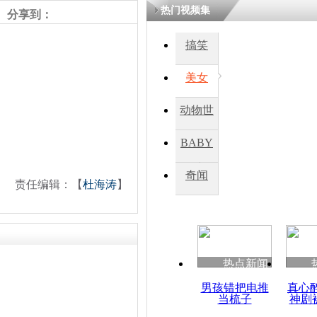
热门视频集
熷悎浣� 
分享到：
瘑灞€
搞笑
美女
娉板浗閫€
笂灏嗭細姝�
忓彈瀹炴垬
动物世
鍚稿紩澶氬
ㄤ笘鐣岃
界
BABY
秀
奇闻
菅义伟：崔
责任编辑：【
杜海涛
】
值得评论
热点新闻
男孩错把电推
真心
当梳子
神剧