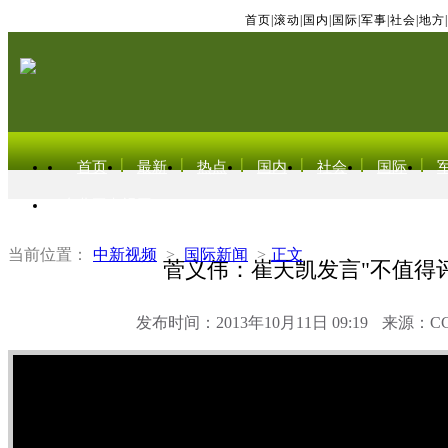
首页
|
滚动
|
国内
|
国际
|
军事
|
社会
|
地方
|
首页
最新
热点
国内
社会
国际
东北亚电视网
当前位置：
中新视频
>
国际新闻
>
正文
菅义伟：崔天凯发言"不值得评
发布时间：2013年10月11日 09:19
来源：C