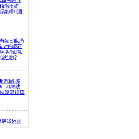
4鏃ヨ嚦26
触涓惧姙
綔鍑嗗灏
満鍏ュ眬涓
浠ヤ紛鍐茬
曠垎涓笢
《鈥濓紵
弗澶崕榫
搴﹁绔嬧
澂鈥濇寫鎴樿
缇庡浗娆查
簹涓庝腑鍥
┾€濓紝鍙嶅
解€斾笢鐩