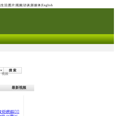
|
生活
|
图片
|
视频
|
访谈
|
新媒体
|
English
搜 索
视频
最新视频
杈炬矁鏂