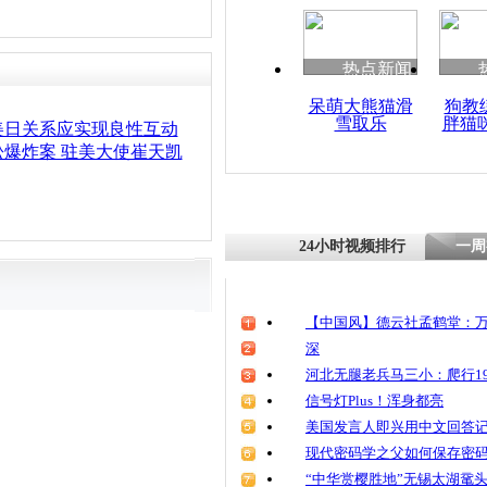
热点新闻
呆萌大熊猫滑
狗教
雪取乐
胖猫
美日关系应实现良性互动
爆炸案 驻美大使崔天凯
24小时视频排行
一周
【中国风】德云社孟鹤堂：万
深
河北无腿老兵马三小：爬行19
信号灯Plus！浑身都亮
美国发言人即兴用中文回答
现代密码学之父如何保存密
“中华赏樱胜地”无锡太湖鼋