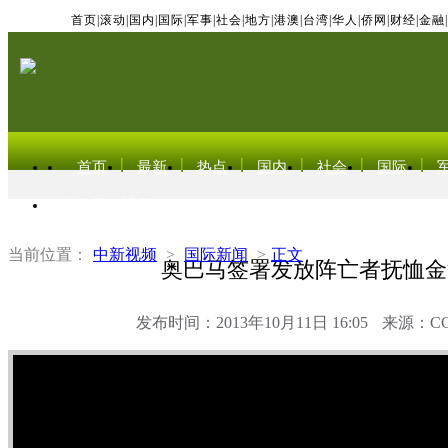
首页
|
滚动
|
国内
|
国际
|
军事
|
社会
|
地方
|
港澳
|
台湾
|
华人
|
侨网
|
财经
|
金融
|
首页
最新
热点
国内
社会
国际
东北亚电视网
当前位置：
中新视频
>
国际新闻
>
正文
奥巴马签署发放阵亡者抚恤金
发布时间：2013年10月11日 16:05
来源：C