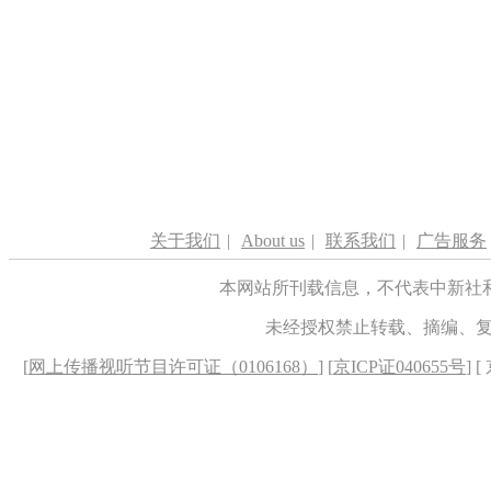
关于我们
|
About us
|
联系我们
|
广告服务
本网站所刊载信息，不代表中新社
未经授权禁止转载、摘编、
[
网上传播视听节目许可证（0106168）
] [
京ICP证040655号
] 