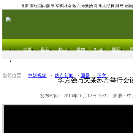
首页
|
滚动
|
国内
|
国际
|
军事
|
社会
|
地方
|
港澳
|
台湾
|
华人
|
侨网
|
财经
|
金融
|
首页
最新
热点
国内
社会
国际
东北亚电视网
当前位置：
中新视频
>
热点新闻
>
国是
>
正文
李克强与文莱苏丹举行会
发布时间：2013年10月12日 19:22
来源：中