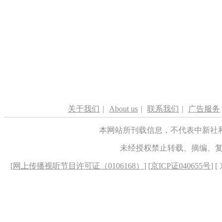
关于我们
|
About us
|
联系我们
|
广告服务
本网站所刊载信息，不代表中新社
未经授权禁止转载、摘编、
[
网上传播视听节目许可证（0106168）
] [
京ICP证040655号
] 