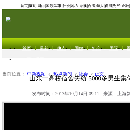
首页
|
滚动
|
国内
|
国际
|
军事
|
社会
|
地方
|
港澳
|
台湾
|
华人
|
侨网
|
财经
|
金融
|
首页
最新
热点
国内
社会
国际
东北亚电视网
当前位置：
中新视频
>
热点新闻
>
社会
>
正文
山东一高校宿舍失窃 5000多男生集
发布时间：2013年10月14日 09:11
来源：上海