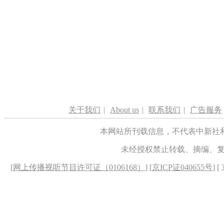
关于我们
|
About us
|
联系我们
|
广告服务
本网站所刊载信息，不代表中新社
未经授权禁止转载、摘编、
[
网上传播视听节目许可证（0106168）
] [
京ICP证040655号
] 