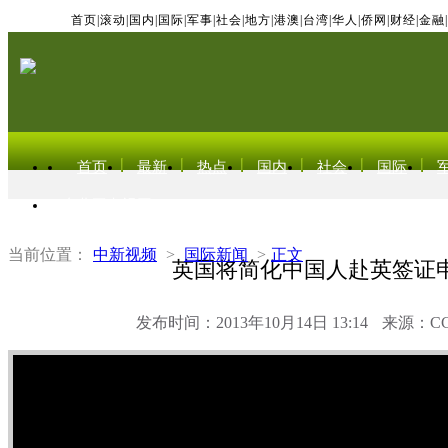
首页
|
滚动
|
国内
|
国际
|
军事
|
社会
|
地方
|
港澳
|
台湾
|
华人
|
侨网
|
财经
|
金融
|
首页
最新
热点
国内
社会
国际
东北亚电视网
当前位置：
中新视频
>
国际新闻
>
正文
英国将简化中国人赴英签证
发布时间：2013年10月14日 13:14
来源：C