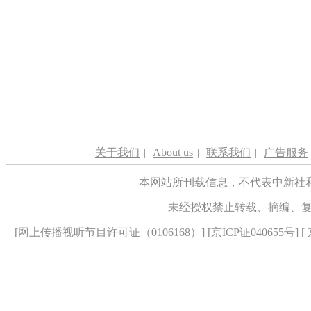
关于我们
|
About us
|
联系我们
|
广告服务
本网站所刊载信息，不代表中新社
未经授权禁止转载、摘编、
[
网上传播视听节目许可证（0106168）
] [
京ICP证040655号
] 