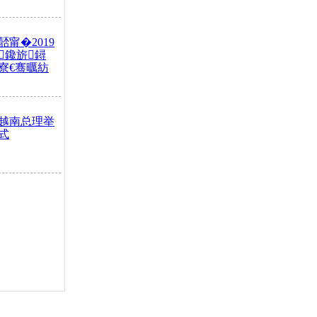
甯�2019
鑱旂鐞
寮€骞曞紡
越南总理举
式