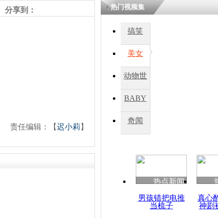
热门视频集
分享到：
搞笑
美女
动物世
界
BABY
秀
奇闻
责任编辑：【
迟小莉
】
热点新闻
男孩错把电推
真心
当梳子
神剧