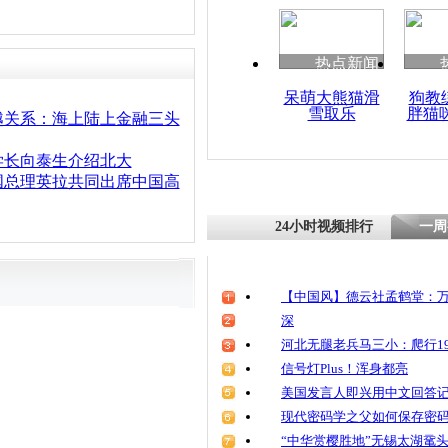
热点新闻
呆萌大熊猫滑
狗教
雪取乐
胖猫
越关系：海上陆上金融三头
学长向泰生介绍北大
国总理英拉共同出席中国高
24小时视频排行
一周
【中国风】德云社孟鹤堂：万
深
河北无腿老兵马三小：爬行19
信号灯Plus！浑身都亮
美国发言人即兴用中文回答
现代密码学之父如何保存密
“中华赏樱胜地”无锡太湖鼋