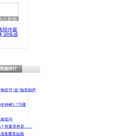
热点新闻
练陪伴最
咪 训练成
功瘦身
视频排行
物皆可“盘”独觉相声
年种树1.7万棵
记者提问
码？答案竟然是……
头渚夜樱美如画