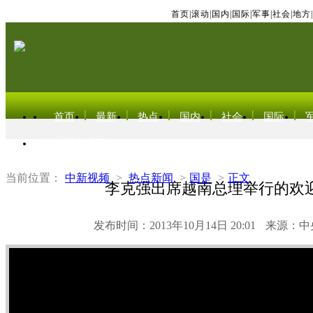
首页
|
滚动
|
国内
|
国际
|
军事
|
社会
|
地方
|
首页
最新
热点
国内
社会
国际
东北亚电视网
当前位置：
中新视频
>
热点新闻
>
国是
>
正文
李克强出席越南总理举行的欢
发布时间：2013年10月14日 20:01
来源：中