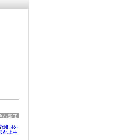
热点新闻
醉倒!国外
被配上中
国民乐