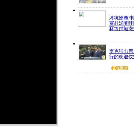
涔犺繎骞冲嚭
骞村浗闄呯
冧笘鐣屾澂
李克强出席
行的欢迎仪