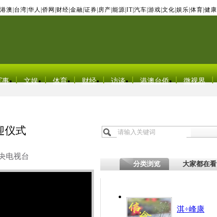
港澳
|
台湾
|
华人
|
侨网
|
财经
|
金融
|
证券
|
房产
|
能源
|
IT
|
汽车
|
游戏
|
文化
|
娱乐
|
体育
|
健康
军事
文娱
体育
财经
访谈
港澳台侨
微视界
迎仪式
央电视台
分类浏览
大家都在看
淇÷峰康