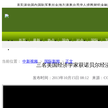
首页
|
滚动
|
国内
|
国际
|
军事
|
社会
|
地方
|
港澳
|
台湾
|
华人
|
侨网
|
财经
|
金融
|
首页
最新
热点
国内
社会
国际
东北亚电视网
当前位置：
中新视频
>
国际新闻
>
正文
三名美国经济学家获诺贝尔经
发布时间：2013年10月15日 08:12
来源：C