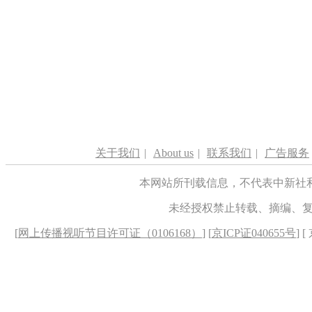
关于我们
|
About us
|
联系我们
|
广告服务
本网站所刊载信息，不代表中新社
未经授权禁止转载、摘编、
[
网上传播视听节目许可证（0106168）
] [
京ICP证040655号
] 