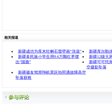
相关报道
新疆成功为库木吐喇石窟壁画“洗澡”
新疆库尔勒
新疆多民族小学生用9.6万颗红枣摆
新疆12级大
出“国旗”
新疆可可托
空摄影坠落
新疆摄友驾滑翔机景区拍照遇故障高空
坠落获救