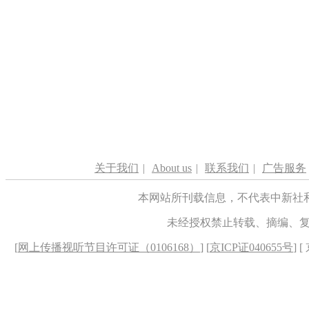
关于我们
|
About us
|
联系我们
|
广告服务
本网站所刊载信息，不代表中新社
未经授权禁止转载、摘编、
[
网上传播视听节目许可证（0106168）
] [
京ICP证040655号
] 