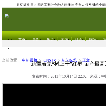
首页
|
滚动
|
国内
|
国际
|
军事
|
社会
|
地方
|
港澳
|
台湾
|
华人
|
侨网
|
财经
|
金融
|
首页
最新
热点
国内
社会
国际
东北亚电视网
当前位置：
中新视频
>
CNSTV
>
新闻纵览
>
正文
新疆若羌“树上干”红枣 亩产最高
发布时间：2013年10月14日 22:02
来源：中