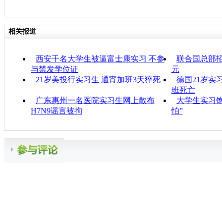
相关报道
西安千名大学生被逼富士康实习 不参
联合国总部
与禁发学位证
元
21岁美投行实习生 通宵加班3天猝死
德国21岁实
班死亡
广东惠州一名医院实习生网上散布
大学生实习饱
H7N9谣言被拘
怕”