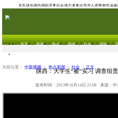
首页
|
滚动
|
国内
|
国际
|
军事
|
社会
|
地方
|
港澳
|
台湾
|
华人
|
侨网
|
财经
|
金融
|
首页
最新
热点
国内
社会
国际
东北亚电视网
当前位置：
中新视频
>
热点新闻
>
社会
>
正文
陕西：大学生“被”实习 调查组
发布时间：2013年10月14日 21:08
来源：中