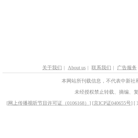
关于我们
|
About us
|
联系我们
|
广告服务
本网站所刊载信息，不代表中新社
未经授权禁止转载、摘编、
[
网上传播视听节目许可证（0106168）
] [
京ICP证040655号
] 