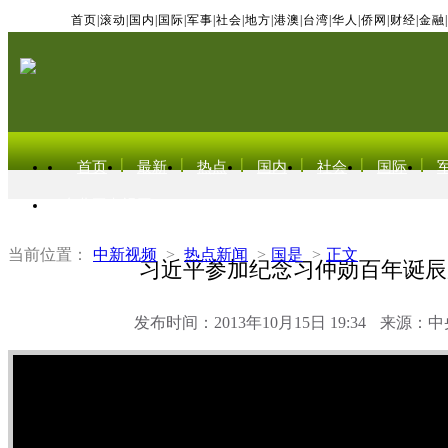
首页
|
滚动
|
国内
|
国际
|
军事
|
社会
|
地方
|
港澳
|
台湾
|
华人
|
侨网
|
财经
|
金融
|
首页
最新
热点
国内
社会
国际
东北亚电视网
当前位置：
中新视频
>
热点新闻
>
国是
>
正文
习近平参加纪念习仲勋百年诞辰
发布时间：2013年10月15日 19:34
来源：中