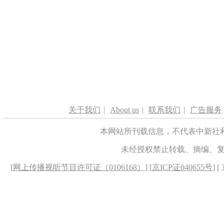
关于我们
|
About us
|
联系我们
|
广告服务
本网站所刊载信息，不代表中新社
未经授权禁止转载、摘编、
[
网上传播视听节目许可证（0106168）
] [
京ICP证040655号
] 