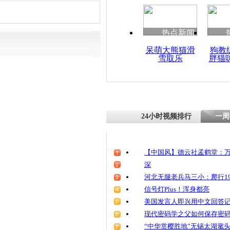
热点新闻
呆萌大熊猫滑
狗教
雪取乐
胖猫
24小时视频排行
一周
【中国风】德云社孟鹤堂：万
深
河北无腿老兵马三小：爬行19
信号灯Plus！浑身都亮
美国发言人即兴用中文回答
现代密码学之父如何保存密
“中华赏樱胜地”无锡太湖鼋