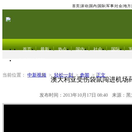
首页
|
滚动
|
国内
|
国际
|
军事
|
社会
|
地方
|
首页
最新
热点
国内
社会
国际
东北亚电视网
当前位置：
中新视频
>
轻松一刻
>
奇闻
>
正文
澳大利亚受伤袋鼠闯进机场
发布时间：2013年10月17日 08:40
来源：黑