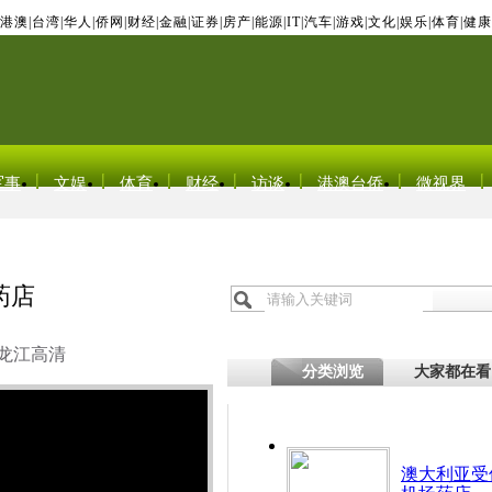
港澳
|
台湾
|
华人
|
侨网
|
财经
|
金融
|
证券
|
房产
|
能源
|
IT
|
汽车
|
游戏
|
文化
|
娱乐
|
体育
|
健康
军事
文娱
体育
财经
访谈
港澳台侨
微视界
药店
龙江高清
分类浏览
大家都在看
澳大利亚受