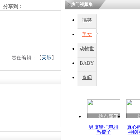
热门视频集
分享到：
搞笑
美女
动物世
责任编辑：【
天脉
】
界
BABY
秀
奇闻
热点新闻
男孩错把电推
真心
当梳子
神剧