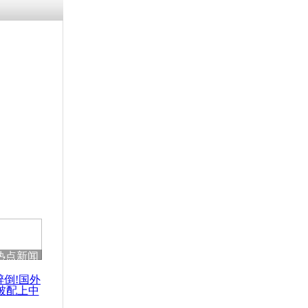
热点新闻
醉倒!国外
被配上中
国民乐