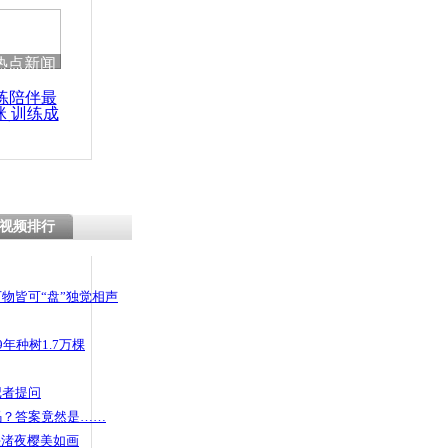
热点新闻
练陪伴最
咪 训练成
功瘦身
视频排行
物皆可“盘”独觉相声
年种树1.7万棵
记者提问
码？答案竟然是……
头渚夜樱美如画