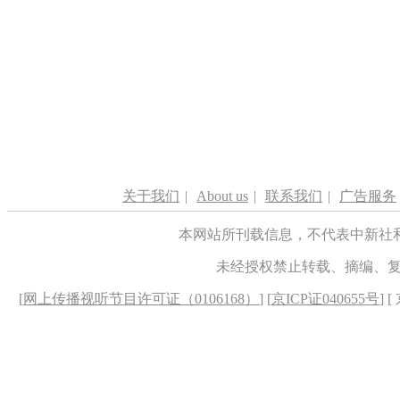
关于我们
|
About us
|
联系我们
|
广告服务
本网站所刊载信息，不代表中新社
未经授权禁止转载、摘编、
[
网上传播视听节目许可证（0106168）
] [
京ICP证040655号
] 