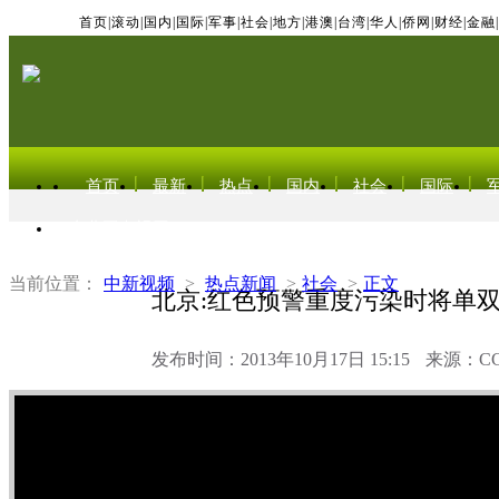
首页
|
滚动
|
国内
|
国际
|
军事
|
社会
|
地方
|
港澳
|
台湾
|
华人
|
侨网
|
财经
|
金融
|
首页
最新
热点
国内
社会
国际
东北亚电视网
当前位置：
中新视频
>
热点新闻
>
社会
>
正文
北京:红色预警重度污染时将单
发布时间：2013年10月17日 15:15
来源：C