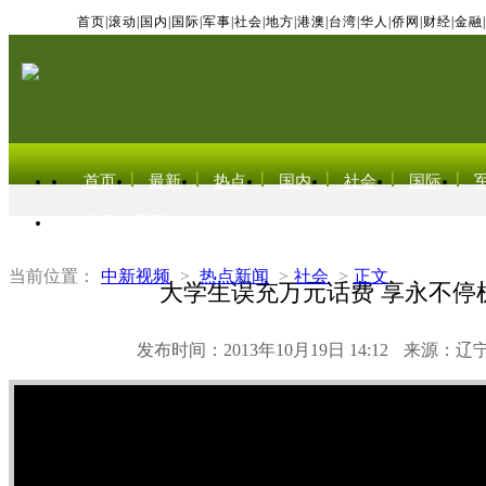
首页
|
滚动
|
国内
|
国际
|
军事
|
社会
|
地方
|
港澳
|
台湾
|
华人
|
侨网
|
财经
|
金融
|
首页
最新
热点
国内
社会
国际
东北亚电视网
当前位置：
中新视频
>
热点新闻
>
社会
>
正文
大学生误充万元话费 享永不停
发布时间：2013年10月19日 14:12
来源：辽