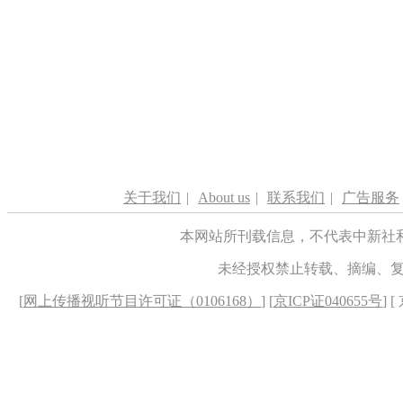
关于我们
|
About us
|
联系我们
|
广告服务
本网站所刊载信息，不代表中新社
未经授权禁止转载、摘编、
[
网上传播视听节目许可证（0106168）
] [
京ICP证040655号
] 