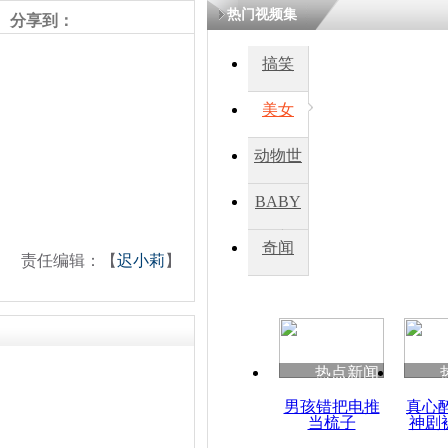
热门视频集
分享到：
四川一精神
搞笑
病发持大锤
美女
探访传承四
动物世
俗：近万民
英省亲送行
界
BABY
秀
奇闻
责任编辑：【
迟小莉
】
小伙骑车逆
崩溃 网上
因
热点新闻
四川兴文苗
度苗族花山
男孩错把电推
真心
当梳子
神剧