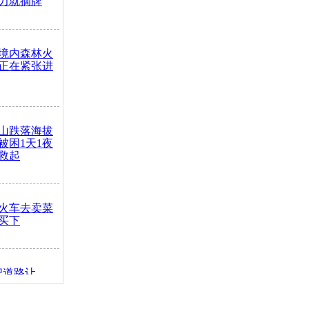
力就摘牌
境内森林火
正在紧张进
山跌落海拔
崖被困1天1夜
救起
火车去卖菜
买下
把道路让
突发疾病交