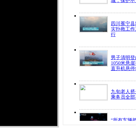
城，保护不
四川冕宁县
灾扑救工作
行
男子清明登
1050米悬
直升机悬停
九旬老人挤
乘务员全部
“所有车辆
开！”儿童
警急速救助