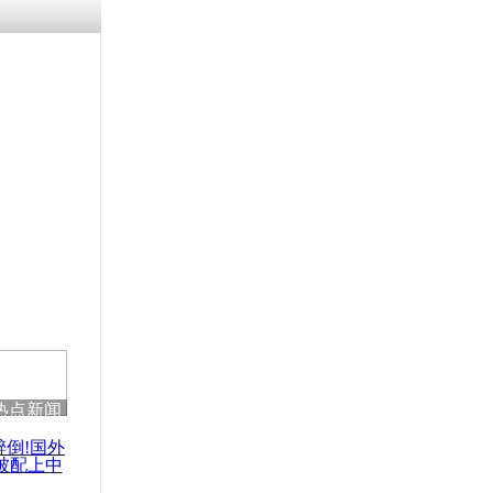
残疾男子因
砸银行
千年传统习
众为娥皇女
行被查情绪
回答崩溃原
热点新闻
乡上万人欢
节
醉倒!国外
被配上中
国民乐