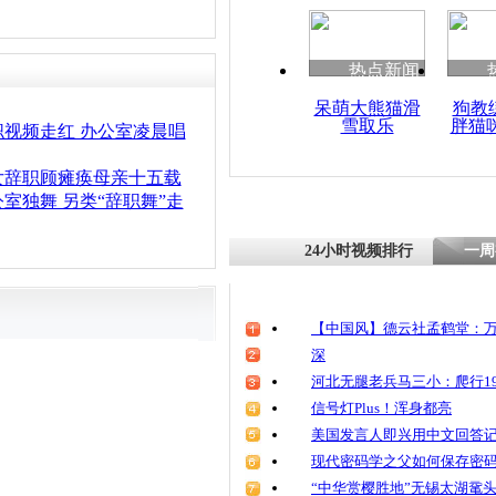
清明祭英烈
魂
热点新闻
呆萌大熊猫滑
狗教
雪取乐
胖猫
80后女生辞
视频走红 办公室凌晨唱
老父爬长城
女辞职顾瘫痪母亲十五载
室独舞 另类“辞职舞”走
24小时视频排行
一周
【中国风】德云社孟鹤堂：万
深
河北无腿老兵马三小：爬行19
信号灯Plus！浑身都亮
美国发言人即兴用中文回答
现代密码学之父如何保存密
“中华赏樱胜地”无锡太湖鼋