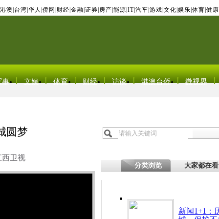
港澳
|
台湾
|
华人
|
侨网
|
财经
|
金融
|
证券
|
房产
|
能源
|
IT
|
汽车
|
游戏
|
文化
|
娱乐
|
体育
|
健康
军事
文娱
体育
财经
访谈
港澳台侨
微视界
城圆梦
江西卫视
分类浏览
大家都在看
新闻1+1