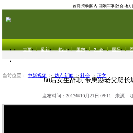
首页
|
滚动
|
国内
|
国际
|
军事
|
社会
|
地方
|
首页
最新
热点
国内
社会
国际
东北亚电视网
当前位置：
中新视频
>
热点新闻
>
社会
>
正文
80后女生辞职 带患癌老父爬长
发布时间：2013年10月21日 08:11
来源：