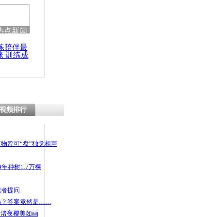
 哀思悼忠
热点新闻
练陪伴最
咪 训练成
职 带患癌
功瘦身
圆梦
视频排行
物皆可“盘”独觉相声
年种树1.7万棵
记者提问
码？答案竟然是……
头渚夜樱美如画