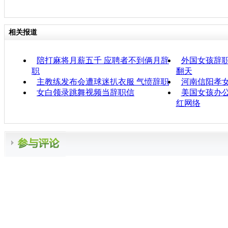
相关报道
陪打麻将月薪五千 应聘者不到俩月辞
外国女孩辞职
职
翻天
主教练发布会遭球迷扒衣服 气愤辞职
河南信阳孝
女白领录跳舞视频当辞职信
美国女孩办公
红网络