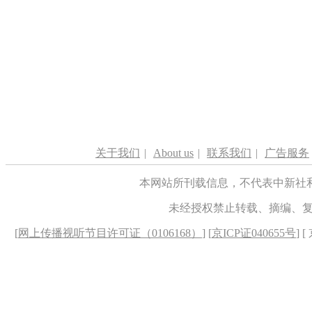
关于我们
|
About us
|
联系我们
|
广告服务
本网站所刊载信息，不代表中新社
未经授权禁止转载、摘编、
[
网上传播视听节目许可证（0106168）
] [
京ICP证040655号
] 