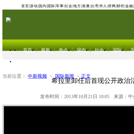
首页
|
滚动
|
国内
|
国际
|
军事
|
社会
|
地方
|
港澳
|
台湾
|
华人
|
侨网
|
财经
|
金融
|
首页
最新
热点
国内
社会
国际
东北亚电视网
当前位置：
中新视频
>
国际新闻
>
正文
希拉里卸任后首现公开政治
发布时间：2013年10月21日 10:05
来源：中