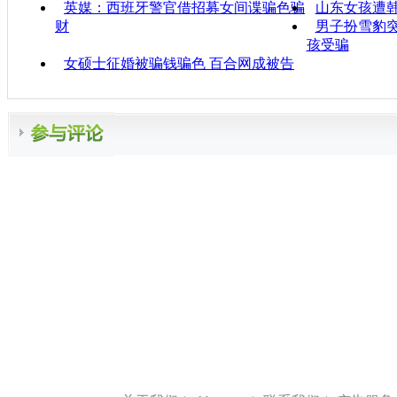
英媒：西班牙警官借招募女间谍骗色骗
山东女孩遭
财
男子扮雪豹突
孩受骗
女硕士征婚被骗钱骗色 百合网成被告