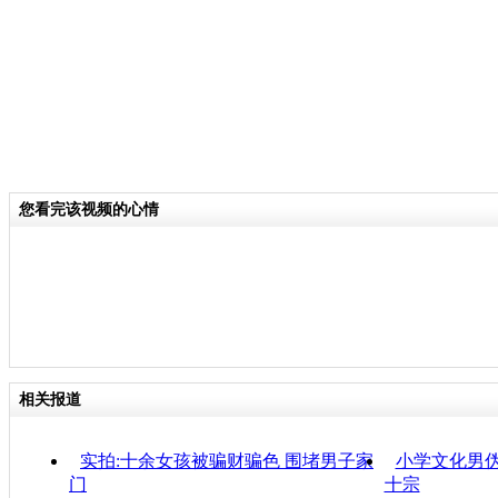
您看完该视频的心情
相关报道
实拍:十余女孩被骗财骗色 围堵男子家
小学文化男伪
门
十宗