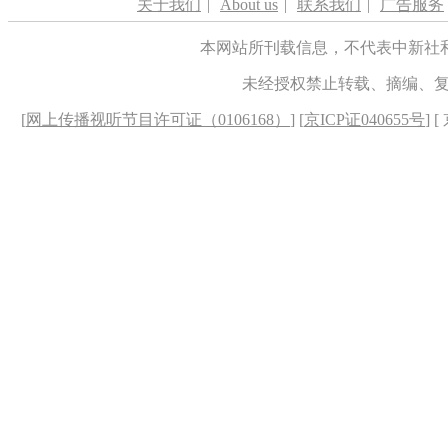
关于我们
|
About us
|
联系我们
|
广告服务
本网站所刊载信息，不代表中新社
未经授权禁止转载、摘编、
[
网上传播视听节目许可证（0106168）
] [
京ICP证040655号
] 