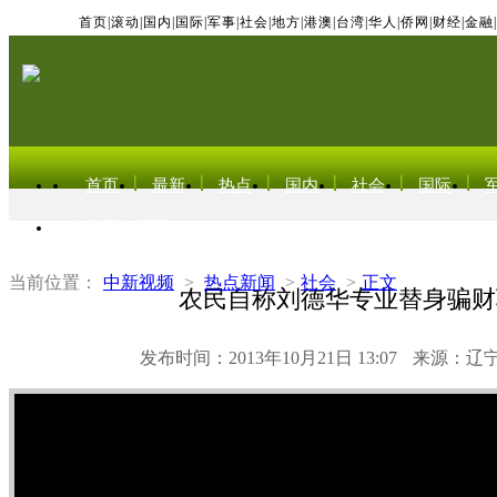
首页
|
滚动
|
国内
|
国际
|
军事
|
社会
|
地方
|
港澳
|
台湾
|
华人
|
侨网
|
财经
|
金融
|
首页
最新
热点
国内
社会
国际
东北亚电视网
当前位置：
中新视频
>
热点新闻
>
社会
>
正文
农民自称刘德华专业替身骗财
发布时间：2013年10月21日 13:07
来源：辽