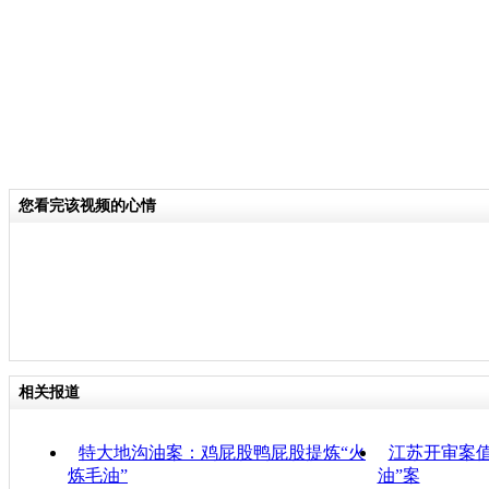
您看完该视频的心情
相关报道
特大地沟油案：鸡屁股鸭屁股提炼“火
江苏开审案值
炼毛油”
油”案