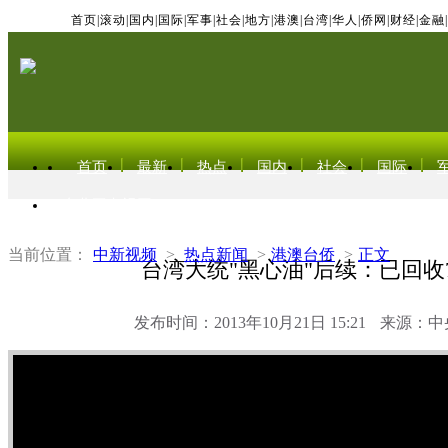
首页
|
滚动
|
国内
|
国际
|
军事
|
社会
|
地方
|
港澳
|
台湾
|
华人
|
侨网
|
财经
|
金融
|
首页
最新
热点
国内
社会
国际
东北亚电视网
当前位置：
中新视频
>
热点新闻
>
港澳台侨
>
正文
台湾大统"黑心油"后续：已回收7
发布时间：2013年10月21日 15:21
来源：中