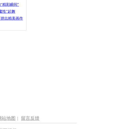
“精彩瞬间”
魔性”起舞
石拼出精美画作
网站地图
|
留言反馈