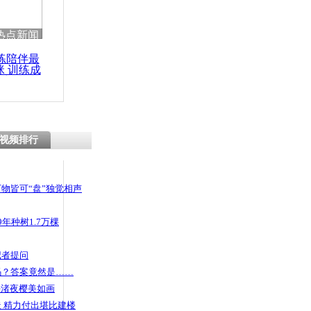
 哀思悼忠
热点新闻
练陪伴最
咪 训练成
功瘦身
油门当刹车
人
视频排行
物皆可“盘”独觉相声
年种树1.7万棵
记者提问
码？答案竟然是……
头渚夜樱美如画
 精力付出堪比建楼