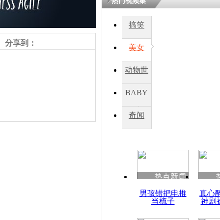
热门视频集
搞笑
四川一精神
病发持大锤
分享到：
美女
动物世
探访传承四
俗：近万民
界
BABY
英省亲送行
秀
奇闻
小伙骑车逆
崩溃 网上
因
责任编辑：【
迟小莉
】
热点新闻
四川兴文苗
男孩错把电推
真心
度苗族花山
当梳子
神剧