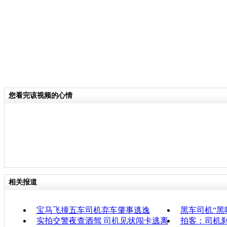
您看完该视频的心情
相关报道
宝马飞撞五车司机弃车肇事逃逸
黑车司机“黑
实拍交警夜查酒驾
司机
见状闯卡逃离
拍客：司机刹