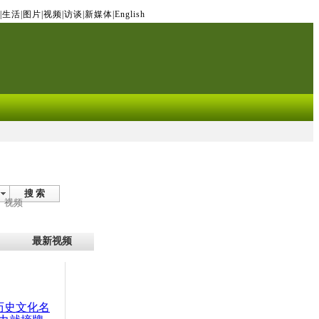
|
生活
|
图片
|
视频
|
访谈
|
新媒体
|
English
搜 索
视频
最新视频
：历史文化名