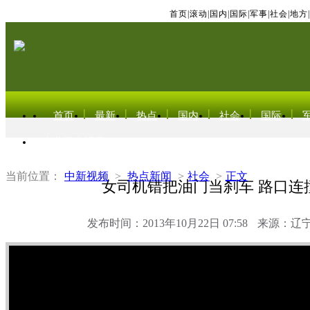
首页
|
滚动
|
国内
|
国际
|
军事
|
社会
|
地方
|
首页
最新
热点
国内
社会
国际
东北亚电视网
当前位置：
中新视频
>
热点新闻
>
社会
>
正文
女司机错把油门当刹车 路口连
发布时间：2013年10月22日 07:58
来源：辽