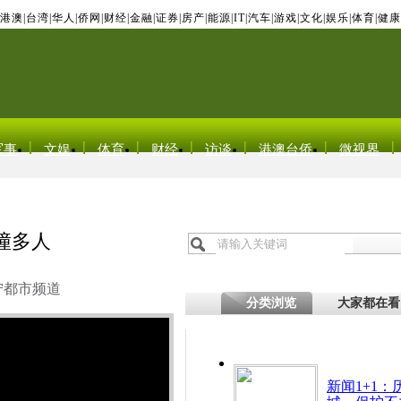
港澳
|
台湾
|
华人
|
侨网
|
财经
|
金融
|
证券
|
房产
|
能源
|
IT
|
汽车
|
游戏
|
文化
|
娱乐
|
体育
|
健康
军事
文娱
体育
财经
访谈
港澳台侨
微视界
撞多人
宁都市频道
分类浏览
大家都在看
新闻1+1