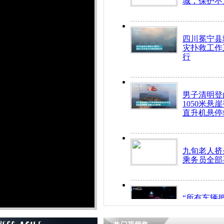
城，保护不
四川冕宁县
灾扑救工作
行
男子清明登
1050米悬
直升机悬停
九旬老人挤
乘务员全部
“所有车辆
开！”儿童
警急速救助