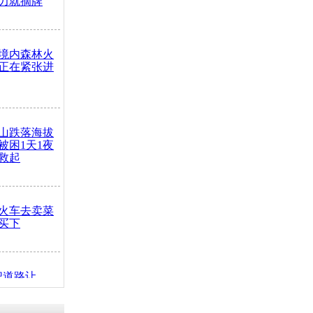
力就摘牌
境内森林火
正在紧张进
山跌落海拔
崖被困1天1夜
救起
火车去卖菜
买下
把道路让
突发疾病交