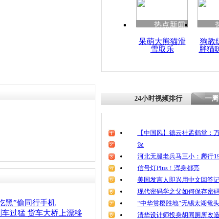
清明祭英烈
魂
热点新闻
呆萌大熊猫滑
狗教
雪取乐
胖猫
女司机错把
路口连撞多
24小时视频排行
一周
【中国风】德云社孟鹤堂：万
深
河北无腿老兵马三小：爬行19
信号灯Plus！浑身都亮
美国发言人即兴用中文回答
现代密码学之父如何保存密
吃黑”偷同行手机
“中华赏樱胜地”无锡太湖鼋
车过猛 货车大桥上漂移
清华设计师投身胡同厕所改造