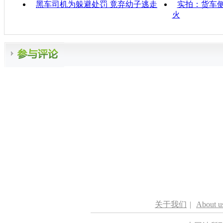
黑车司机为躲避处罚 竟弃幼子逃走
实拍：货车侧
火
关于我们
|
About u