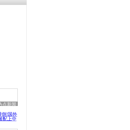
残疾男子因
砸银行
千年传统习
众为娥皇女
行被查情绪
回答崩溃原
热点新闻
乡上万人欢
醉倒!国外
节
被配上中
国民乐