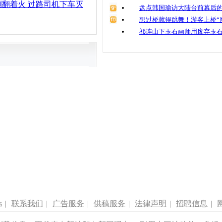
翻着火 过路司机下车灭
盘点韩国瑜访大陆台前幕后的
想过桥就得跳舞！游客上桥“
祁连山下玉石画师用废弃玉
s
|
联系我们
|
广告服务
|
供稿服务
|
法律声明
|
招聘信息
|