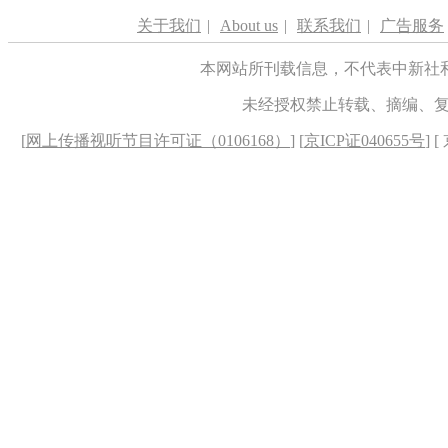
关于我们
|
About us
|
联系我们
|
广告服务
本网站所刊载信息，不代表中新社
未经授权禁止转载、摘编、
[
网上传播视听节目许可证（0106168）
] [
京ICP证040655号
] 