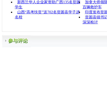
新西兰华人企业家资助广西135名贫困
加拿大侨领
学生
百辆救护车
山西“高考扶贫”送702名贫困县学子进
印度发布贫
名校
贫困县镇书记
深深检讨