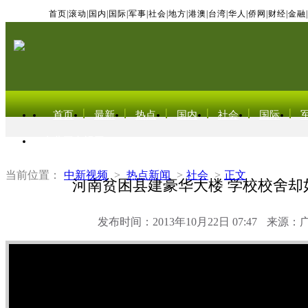
首页
|
滚动
|
国内
|
国际
|
军事
|
社会
|
地方
|
港澳
|
台湾
|
华人
|
侨网
|
财经
|
金融
|
首页
最新
热点
国内
社会
国际
东北亚电视网
当前位置：
中新视频
>
热点新闻
>
社会
>
正文
河南贫困县建豪华大楼 学校校舍却如
发布时间：2013年10月22日 07:47
来源：