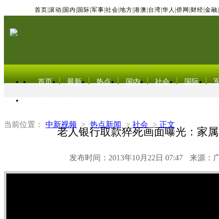
首页
|
滚动
|
国内
|
国际
|
军事
|
社会
|
地方
|
港澳
|
台湾
|
华人
|
侨网
|
财经
|
金融
|
首页
最新
热点
国内
社会
国际
东北亚电视网
当前位置：
中新视频
>
热点新闻
>
社会
>
正文
老人银行取款猝死画面曝光：家属
发布时间：2013年10月22日 07:47
来源：