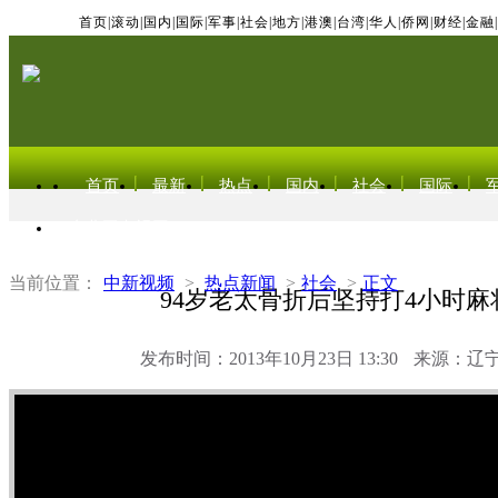
首页
|
滚动
|
国内
|
国际
|
军事
|
社会
|
地方
|
港澳
|
台湾
|
华人
|
侨网
|
财经
|
金融
|
首页
最新
热点
国内
社会
国际
东北亚电视网
当前位置：
中新视频
>
热点新闻
>
社会
>
正文
94岁老太骨折后坚持打4小时麻
发布时间：2013年10月23日 13:30
来源：辽