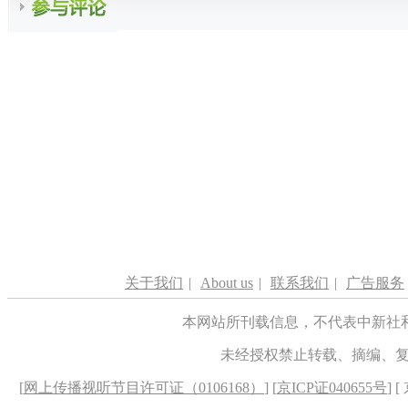
关于我们
|
About us
|
联系我们
|
广告服务
本网站所刊载信息，不代表中新社
未经授权禁止转载、摘编、
[
网上传播视听节目许可证（0106168）
] [
京ICP证040655号
] 