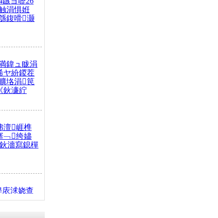
4鏃ヨ嚦26
触涓惧姙
綔鍑嗗灏
満鍏ュ眬涓
浠ヤ紛鍐茬
曠垎涓笢
《鈥濓紵
弗澶崕榫
搴﹁绔嬧
澂鈥濇寫鎴樿
缇庡浗娆查
簹涓庝腑鍥
┾€濓紝鍙嶅
解€斾笢鐩