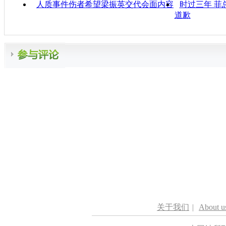
人质事件伤者希望梁振英交代会面内容
时过三年 菲
道歉
关于我们
|
About u