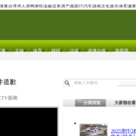
港澳
|
台湾
|
华人
|
侨网
|
财经
|
金融
|
证券
|
房产
|
能源
|
IT
|
汽车
|
游戏
|
文化
|
娱乐
|
体育
|
健康
军事
文娱
体育
财经
访谈
港澳台侨
微视界
件道歉
CTV新闻
分类浏览
大家都在看
2025澶忓