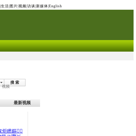
|
生活
|
图片
|
视频
|
访谈
|
新媒体
|
English
搜 索
视频
最新视频
杈炬矁鏂