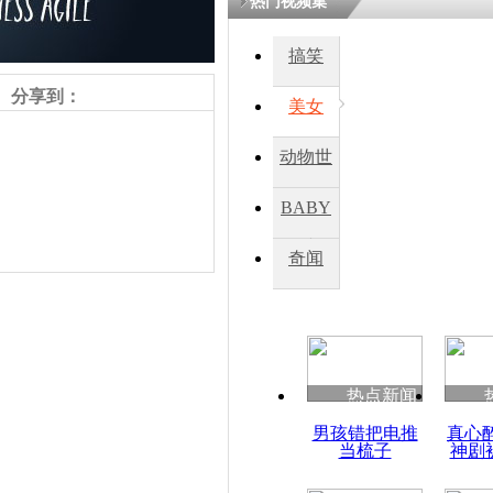
热门视频集
熷悎浣� 
瘑灞€
搞笑
分享到：
美女
娉板浗閫€
笂灏嗭細姝�
动物世
忓彈瀹炴垬
鍚稿紩澶氬
界
ㄤ笘鐣岃
BABY
秀
奇闻
菲律宾总统
人质事件道
责任编辑：【
杜海涛
】
热点新闻
男孩错把电推
真心
当梳子
神剧