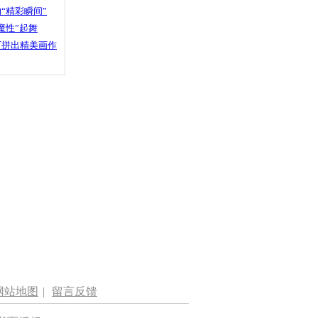
“精彩瞬间”
魔性”起舞
石拼出精美画作
网站地图
|
留言反馈