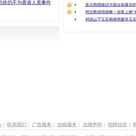
总统仍不为香港人质事件
盘点韩国瑜访大陆台前幕后的
想过桥就得跳舞！游客上桥“
祁连山下玉石画师用废弃玉
s
|
联系我们
|
广告服务
|
供稿服务
|
法律声明
|
招聘信息
|