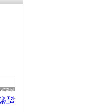
涓ㄥ浗闄呰
褰圭┖鍐涗
-10CE缁
妫€楠岋紝
浗鍏虫敞涓
重申不会就
歉
热点新闻
醉倒!国外
被配上中
国民乐