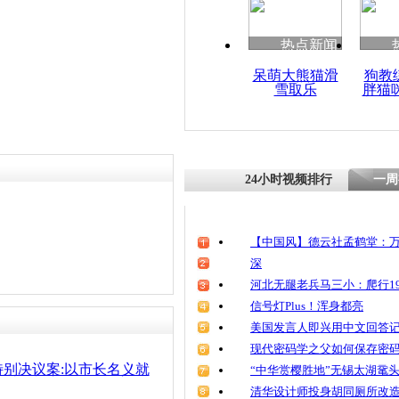
热点新闻
呆萌大熊猫滑
狗教
雪取乐
胖猫
24小时视频排行
一周
【中国风】德云社孟鹤堂：万
深
河北无腿老兵马三小：爬行19
信号灯Plus！浑身都亮
美国发言人即兴用中文回答
现代密码学之父如何保存密
别决议案:以市长名义就
“中华赏樱胜地”无锡太湖鼋
清华设计师投身胡同厕所改造