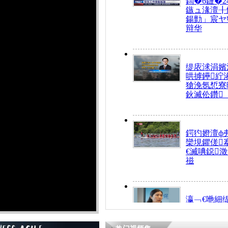
鍧�6鏈�2
鏃ュ湪澶╂
鍚勯」宸ヤ
辩华
缇庡浗涓嬪
哄摢鑸紵
獊浼氬惁寮
鈥滅伀鑽
鍔犳嬁澶ф
欒垷鑺傞
€滅唺鐚
禌
瀛﹁€咃細
€间笢鍗椾
解€滆劚閽
姪鎺ㄤ腑鍥