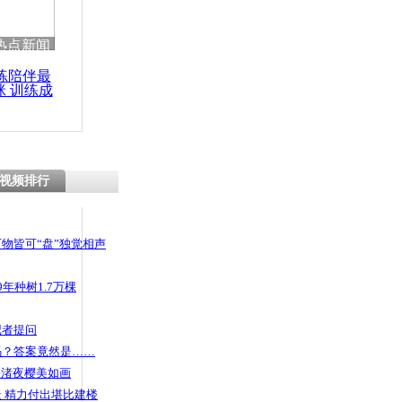
热点新闻
练陪伴最
咪 训练成
功瘦身
视频排行
物皆可“盘”独觉相声
年种树1.7万棵
记者提问
码？答案竟然是……
头渚夜樱美如画
 精力付出堪比建楼