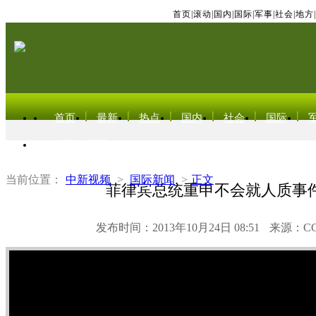
首页
|
滚动
|
国内
|
国际
|
军事
|
社会
|
地方
|
首页
最新
热点
国内
社会
国际
东北亚电视网
当前位置：
中新视频
>
国际新闻
>
正文
菲律宾总统重申不会就人质事
发布时间：2013年10月24日 08:51
来源：C