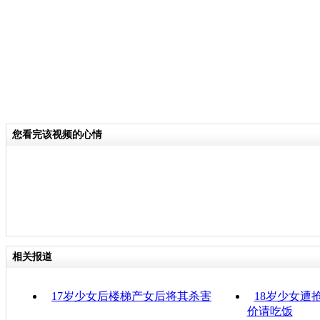
您看完该视频的心情
相关报道
17岁少女后楼梯产女后将其杀害
18岁少女遭
价请吃饭