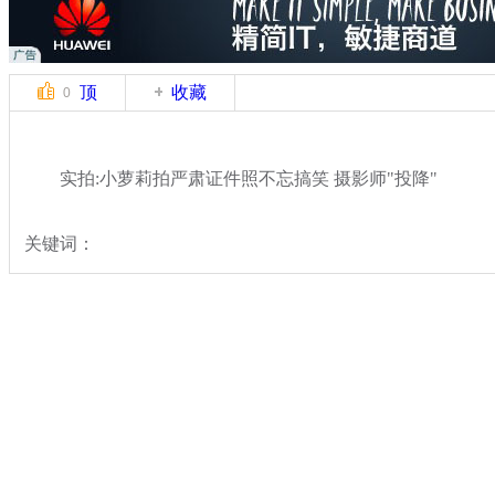
顶
收藏
0
实拍:小萝莉拍严肃证件照不忘搞笑 摄影师"投降"
关键词：
分类名称：
轻松一刻
搞笑
标签：