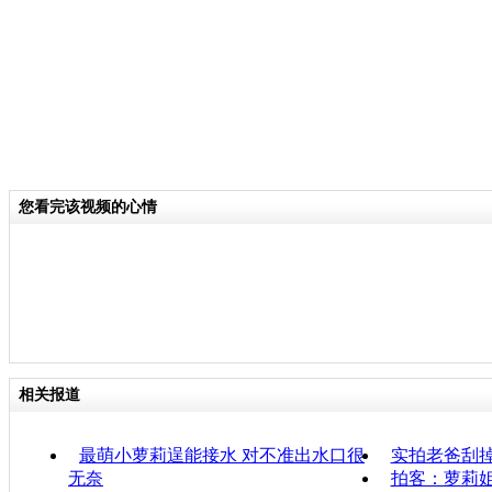
您看完该视频的心情
相关报道
最萌小萝莉逞能接水 对不准出水口很
实拍老爸刮
无奈
拍客：萝莉