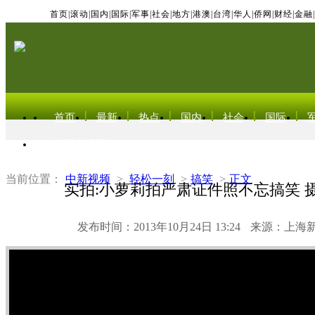
首页
|
滚动
|
国内
|
国际
|
军事
|
社会
|
地方
|
港澳
|
台湾
|
华人
|
侨网
|
财经
|
金融
|
首页
最新
热点
国内
社会
国际
东北亚电视网
当前位置：
中新视频
>
轻松一刻
>
搞笑
>
正文
实拍:小萝莉拍严肃证件照不忘搞笑 摄
发布时间：2013年10月24日 13:24
来源：上海