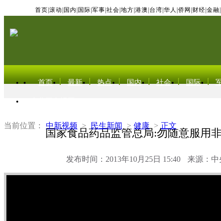
首页
|
滚动
|
国内
|
国际
|
军事
|
社会
|
地方
|
港澳
|
台湾
|
华人
|
侨网
|
财经
|
金融
|
首页
最新
热点
国内
社会
国际
东北亚电视网
当前位置：
中新视频
>
民生新闻
>
健康
>
正文
国家食品药品监管总局:勿随意服用
发布时间：2013年10月25日 15:40
来源：中