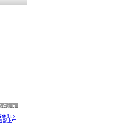
涓ㄥ浗闄呰
褰圭┖鍐涗
-10CE缁
妫€楠岋紝
浗鍏虫敞涓
成本过高
向租房
热点新闻
醉倒!国外
被配上中
国民乐