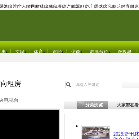
港澳
|
台湾
|
华人
|
侨网
|
财经
|
金融
|
证券
|
房产
|
能源
|
IT
|
汽车
|
游戏
|
文化
|
娱乐
|
体育
|
健康
军事
文娱
体育
财经
访谈
港澳台侨
微视界
倾向租房
央电视台
分类浏览
大家都在看
2025澶忓