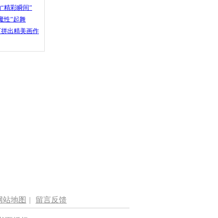
“精彩瞬间”
魔性”起舞
石拼出精美画作
网站地图
|
留言反馈