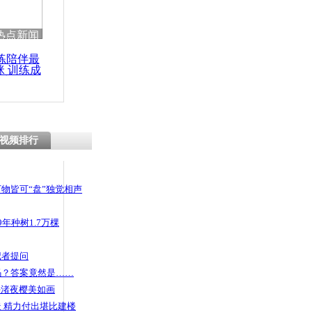
热点新闻
练陪伴最
咪 训练成
功瘦身
视频排行
物皆可“盘”独觉相声
年种树1.7万棵
记者提问
码？答案竟然是……
头渚夜樱美如画
 精力付出堪比建楼