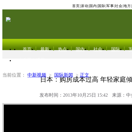
首页
|
滚动
|
国内
|
国际
|
军事
|
社会
|
地方
|
首页
最新
热点
国内
社会
国际
东北亚电视网
当前位置：
中新视频
>
国际新闻
>
正文
日本：购房成本过高 年轻家庭
发布时间：2013年10月25日 15:42
来源：中