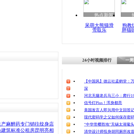
热点新闻
呆萌大熊猫滑
狗教
雪取乐
胖猫
24小时视频排行
一周
【中国风】德云社孟鹤堂：万
深
河北无腿老兵马三小：爬行19
信号灯Plus！浑身都亮
美国发言人即兴用中文回答
现代密码学之父如何保存密
生产麻醉药专门销往纹身店
“中华赏樱胜地”无锡太湖鼋
色建筑标准公租房昆明亮相
清华设计师投身胡同厕所改造