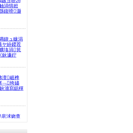
4鏃ヨ嚦26
触涓惧姙
綔鍑嗗灏
満鍏ュ眬涓
浠ヤ紛鍐茬
曠垎涓笢
《鈥濓紵
弗澶崕榫
搴﹁绔嬧
澂鈥濇寫鎴樿
缇庡浗娆查
簹涓庝腑鍥
┾€濓紝鍙嶅
解€斾笢鐩