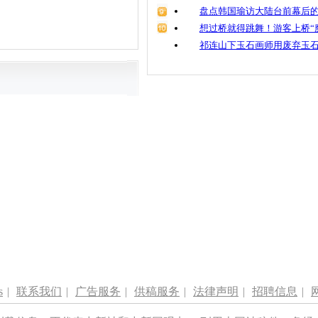
盘点韩国瑜访大陆台前幕后的
想过桥就得跳舞！游客上桥“
祁连山下玉石画师用废弃玉
s
|
联系我们
|
广告服务
|
供稿服务
|
法律声明
|
招聘信息
|