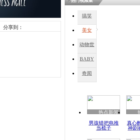
热门视频集
熷悎浣� 
瘑灞€
搞笑
分享到：
美女
娉板浗閫€
笂灏嗭細姝�
动物世
忓彈瀹炴垬
鍚稿紩澶氬
界
ㄤ笘鐣岃
BABY
秀
奇闻
日本：购房
年轻家庭倾
责任编辑：【
刘笑瑜
】
热点新闻
男孩错把电推
真心
当梳子
神剧