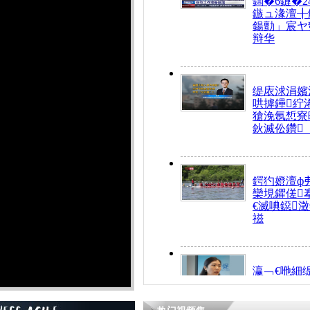
鍧�6鏈�2
鏃ュ湪澶╂
鍚勯」宸ヤ
辩华
缇庡浗涓嬪
哄摢鑸紵
獊浼氬惁寮
鈥滅伀鑽
鍔犳嬁澶ф
欒垷鑺傞
€滅唺鐚
禌
瀛﹁€咃細
€间笢鍗椾
解€滆劚閽
姪鎺ㄤ腑鍥