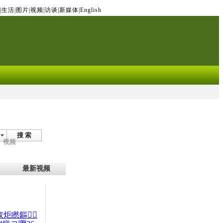
|
生活
|
图片
|
视频
|
访谈
|
新媒体
|
English
搜 索
视频
最新视频
杈炬矁鏂