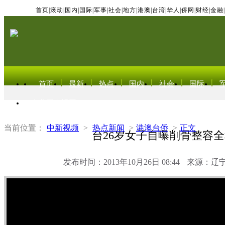
首页
|
滚动
|
国内
|
国际
|
军事
|
社会
|
地方
|
港澳
|
台湾
|
华人
|
侨网
|
财经
|
金融
|
首页
最新
热点
国内
社会
国际
东北亚电视网
当前位置：
中新视频
>
热点新闻
>
港澳台侨
>
正文
台26岁女子自曝削骨整容
发布时间：2013年10月26日 08:44
来源：辽