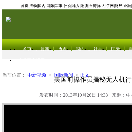
首页
|
滚动
|
国内
|
国际
|
军事
|
社会
|
地方
|
港澳
|
台湾
|
华人
|
侨网
|
财经
|
金融
|
首页
最新
热点
国内
社会
国际
东北亚电视网
当前位置：
中新视频
>
国际新闻
>
正文
美国前操作员揭秘无人机行
发布时间：2013年10月26日 14:33
来源：中