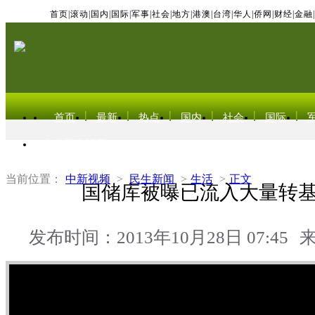
首页
|
滚动
|
国内
|
国际
|
军事
|
社会
|
地方
|
港澳
|
台湾
|
华人
|
侨网
|
财经
|
金融
|
首页
最新
热点
国内
社会
国际
东北亚电视网
当前位置：
中新视频
>
民生新闻
>
生活
>
正文
国储库被曝已流入大量转
发布时间：2013年10月28日 07:45