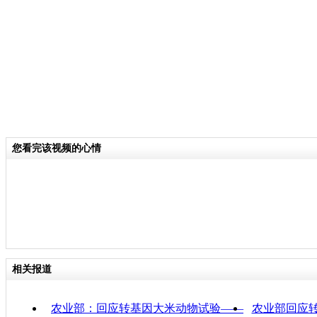
关键词：国储库 转基因菜油
分类名称：
民生新闻
责任
您看完该视频的心情
相关报道
农业部：回应转基因大米动物试验——
农业部回应