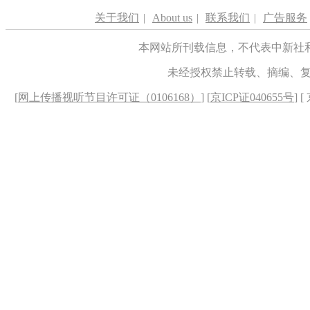
关于我们
|
About us
|
联系我们
|
广告服务
本网站所刊载信息，不代表中新社
未经授权禁止转载、摘编、
[
网上传播视听节目许可证（0106168）
] [
京ICP证040655号
] 