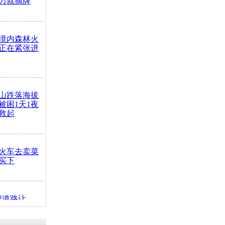
力就摘牌
境内森林火
正在紧张进
山跌落海拔
崖被困1天1夜
救起
火车去卖菜
买下
把道路让
突发疾病交