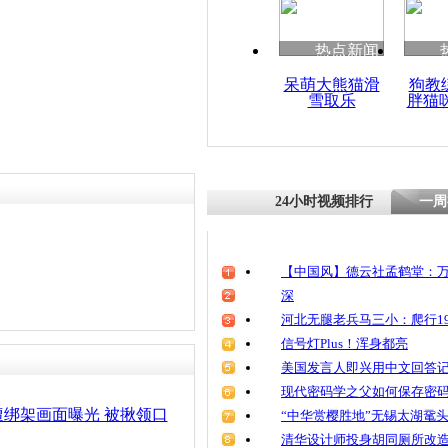
清明祭英烈
魂
热点新闻
呆萌大熊猫滑
狗教
雪取乐
胖猫
女大学生会
撕票抛尸
24小时视频排行
一周
【中国风】德云社孟鹤堂：万
深
河北无腿老兵马三小：爬行19
信号灯Plus！浑身都亮
美国发言人即兴用中文回答
现代密码学之父如何保存密
绑架画面曝光 被揪领口
“中华赏樱胜地”无锡太湖鼋
清华设计师投身胡同厕所改造