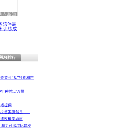
 哀思悼忠
热点新闻
练陪伴最
咪 训练成
功瘦身
网友遭绑架
视频排行
物皆可“盘”独觉相声
年种树1.7万棵
记者提问
码？答案竟然是……
头渚夜樱美如画
 精力付出堪比建楼