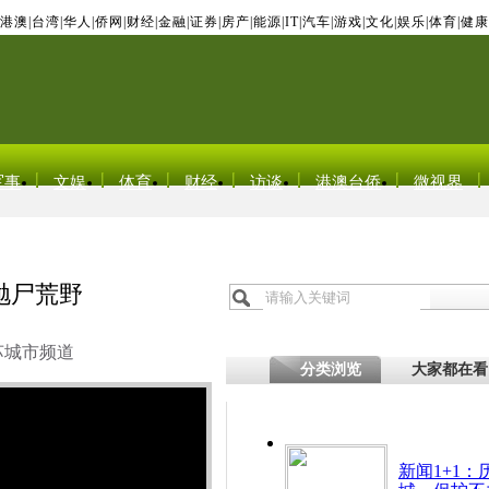
港澳
|
台湾
|
华人
|
侨网
|
财经
|
金融
|
证券
|
房产
|
能源
|
IT
|
汽车
|
游戏
|
文化
|
娱乐
|
体育
|
健康
军事
文娱
体育
财经
访谈
港澳台侨
微视界
抛尸荒野
苏城市频道
分类浏览
大家都在看
新闻1+1