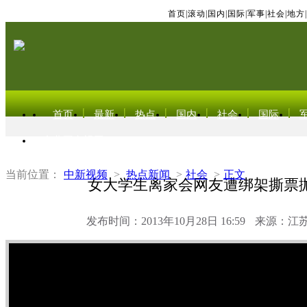
首页
|
滚动
|
国内
|
国际
|
军事
|
社会
|
地方
|
首页
最新
热点
国内
社会
国际
东北亚电视网
当前位置：
中新视频
>
热点新闻
>
社会
>
正文
女大学生离家会网友遭绑架撕票
发布时间：2013年10月28日 16:59
来源：江