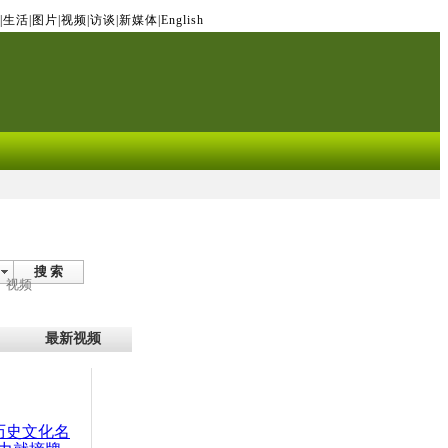
|
生活
|
图片
|
视频
|
访谈
|
新媒体
|
English
搜 索
视频
最新视频
：历史文化名