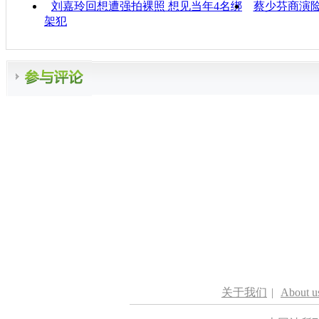
刘嘉玲回想遭强拍裸照 想见当年4名绑
蔡少芬商演险
架犯
关于我们
|
About u