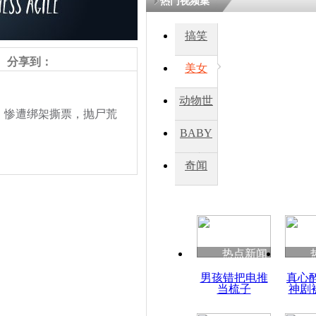
热门视频集
搞笑
四川一精神
病发持大锤
分享到：
美女
动物世
探访传承四
，惨遭绑架撕票，抛尸荒
俗：近万民
界
BABY
英省亲送行
秀
奇闻
小伙骑车逆
崩溃 网上
因
责任编辑：【
钟元霞
】
热点新闻
四川兴文苗
男孩错把电推
真心
度苗族花山
当梳子
神剧