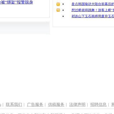
被“绑架”报警脱身
盘点韩国瑜访大陆台前幕后的
想过桥就得跳舞！游客上桥“
祁连山下玉石画师用废弃玉
s
|
联系我们
|
广告服务
|
供稿服务
|
法律声明
|
招聘信息
|