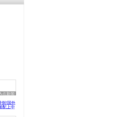
残疾男子因
砸银行
千年传统习
众为娥皇女
行被查情绪
回答崩溃原
热点新闻
乡上万人欢
醉倒!国外
节
被配上中
国民乐