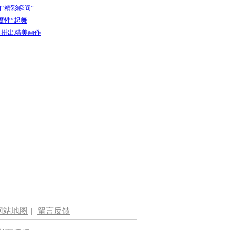
“精彩瞬间”
魔性”起舞
石拼出精美画作
网站地图
|
留言反馈