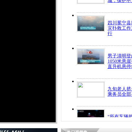
城，保护不
四川冕宁县
灾扑救工作
行
男子清明登
1050米悬
直升机悬停
九旬老人挤
乘务员全部
“所有车辆
开！”儿童
警急速救助