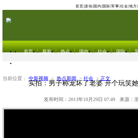
首页
|
滚动
|
国内
|
国际
|
军事
|
社会
|
地方
|
首页
最新
热点
国内
社会
国际
东北亚电视网
当前位置：
中新视频
>
热点新闻
>
社会
>
正文
实拍：男子称宠坏了老婆 开个玩笑
发布时间：2013年10月29日 07:49
来源：