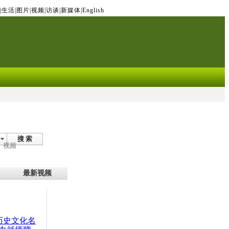
|
生活
|
图片
|
视频
|
访谈
|
新媒体
|
English
搜 索
视频
最新视频
：历史文化名