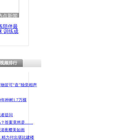
 哀思悼忠
热点新闻
练陪伴最
咪 训练成
功瘦身
速跳车 男
了
视频排行
物皆可“盘”独觉相声
年种树1.7万棵
记者提问
码？答案竟然是……
头渚夜樱美如画
 精力付出堪比建楼