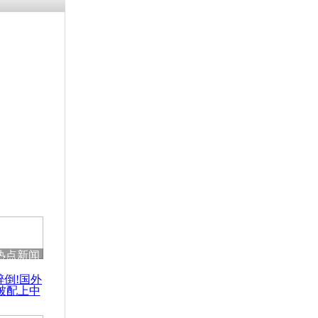
残疾男子因
砸银行
千年传统习
众为娥皇女
行被查情绪
回答崩溃原
热点新闻
乡上万人欢
醉倒!国外
节
被配上中
国民乐