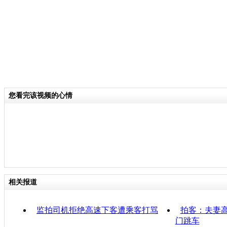
您看完该视频的心情
相关报道
监拍司机拒绝高速下客遭乘客打骂
拍客：夫妻高
门跳车