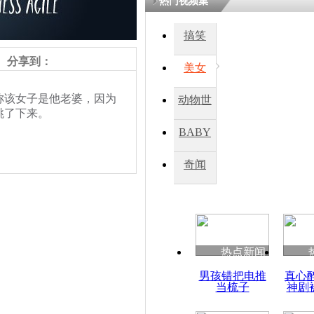
热门视频集
搞笑
四川一精神
病发持大锤
分享到：
美女
该女子是他老婆，因为
动物世
探访传承四
跳了下来。
俗：近万民
界
BABY
英省亲送行
秀
奇闻
小伙骑车逆
责任编辑：【
钟元霞
】
崩溃 网上
因
热点新闻
四川兴文苗
男孩错把电推
真心
度苗族花山
当梳子
神剧