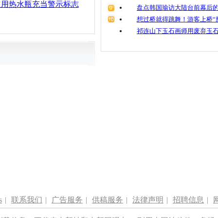
速用热水瓶充当警示标志
盘点韩国瑜访大陆台前幕后的
想过桥就得跳舞！游客上桥“
祁连山下玉石画师用废弃玉
s
|
联系我们
|
广告服务
|
供稿服务
|
法律声明
|
招聘信息
|