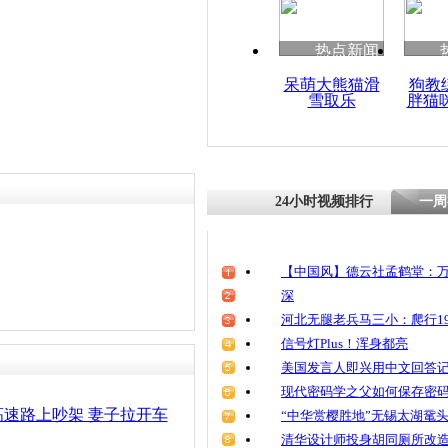
清明祭英烈
魂
热点新闻
呆萌大熊猫滑
狗教
雪取乐
胖猫
实拍女子高
子称被宠坏
24小时视频排行
一周
【中国风】德云社孟鹤堂：万
深
河北无腿老兵马三小：爬行19
信号灯Plus！浑身都亮
美国发言人即兴用中文回答
现代密码学之父如何保存密
速路上吵架 妻子拉开车
“中华赏樱胜地”无锡太湖鼋
清华设计师投身胡同厕所改造