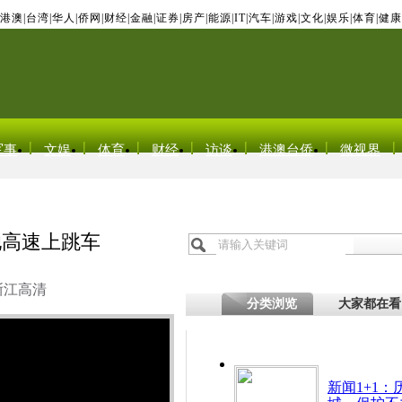
港澳
|
台湾
|
华人
|
侨网
|
财经
|
金融
|
证券
|
房产
|
能源
|
IT
|
汽车
|
游戏
|
文化
|
娱乐
|
体育
|
健康
军事
文娱
体育
财经
访谈
港澳台侨
微视界
她高速上跳车
浙江高清
分类浏览
大家都在看
新闻1+1