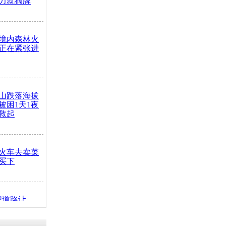
力就摘牌
境内森林火
正在紧张进
山跌落海拔
崖被困1天1夜
救起
火车去卖菜
买下
把道路让
突发疾病交