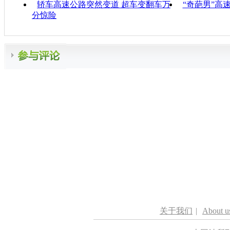
轿车高速公路突然变道 超车变翻车万
“奇葩男”高
分惊险
关于我们
|
About u