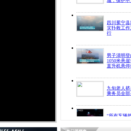
城，保护不
四川冕宁县
灾扑救工作
行
男子清明登
1050米悬
直升机悬停
九旬老人挤
乘务员全部
“所有车辆
开！”儿童
警急速救助