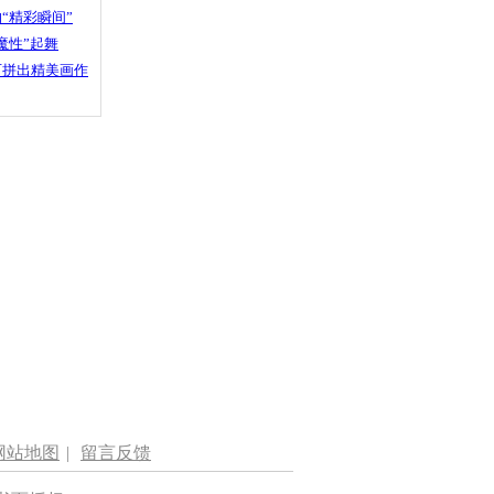
“精彩瞬间”
魔性”起舞
石拼出精美画作
网站地图
|
留言反馈