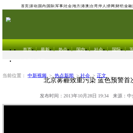
首页
|
滚动
|
国内
|
国际
|
军事
|
社会
|
地方
|
港澳
|
台湾
|
华人
|
侨网
|
财经
|
金融
|
首页
最新
热点
国内
社会
国际
东北亚电视网
当前位置：
中新视频
>
热点新闻
>
社会
>
正文
北京雾霾致重污染 蓝色预警首
发布时间：2013年10月28日 19:34
来源：中