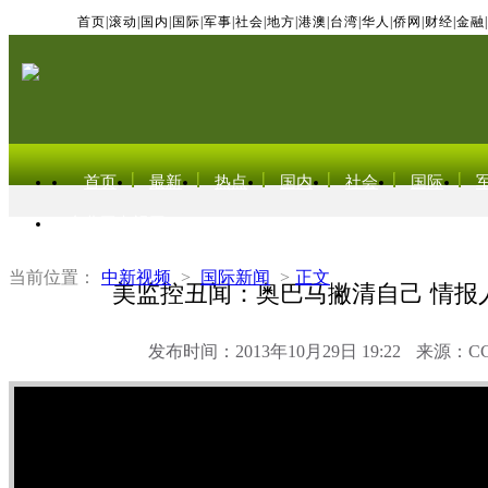
首页
|
滚动
|
国内
|
国际
|
军事
|
社会
|
地方
|
港澳
|
台湾
|
华人
|
侨网
|
财经
|
金融
|
首页
最新
热点
国内
社会
国际
东北亚电视网
当前位置：
中新视频
>
国际新闻
>
正文
美监控丑闻：奥巴马撇清自己 情报
发布时间：2013年10月29日 19:22
来源：C