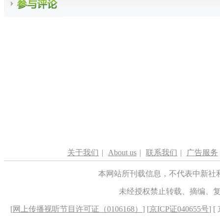
关于我们
|
About us
|
联系我们
|
广告服务
本网站所刊载信息，不代表中新社
未经授权禁止转载、摘编、
[
网上传播视听节目许可证（0106168）
] [
京ICP证040655号
] 