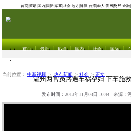
首页
|
滚动
|
国内
|
国际
|
军事
|
社会
|
地方
|
港澳
|
台湾
|
华人
|
侨网
|
财经
|
金融
|
首页
最新
热点
国内
社会
国际
东北亚电视网
当前位置：
中新视频
>
热点新闻
>
社会
>
正文
温州两官员路遇车祸孕妇 下车施
发布时间：2013年11月03日 10:44
来源：