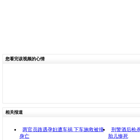
您看完该视频的心情
相关报道
两官员路遇孕妇遭车祸 下车施救被撞
刑警酒后枪杀
身亡
胎儿惨死