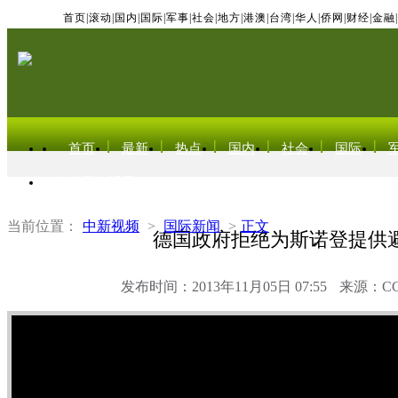
首页
|
滚动
|
国内
|
国际
|
军事
|
社会
|
地方
|
港澳
|
台湾
|
华人
|
侨网
|
财经
|
金融
|
首页
最新
热点
国内
社会
国际
东北亚电视网
当前位置：
中新视频
>
国际新闻
>
正文
德国政府拒绝为斯诺登提供
发布时间：2013年11月05日 07:55
来源：C