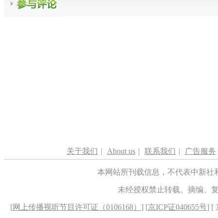
关于我们
|
About us
|
联系我们
|
广告服务
本网站所刊载信息，不代表中新社
未经授权禁止转载、摘编、
[
网上传播视听节目许可证（0106168）
] [
京ICP证040655号
] 