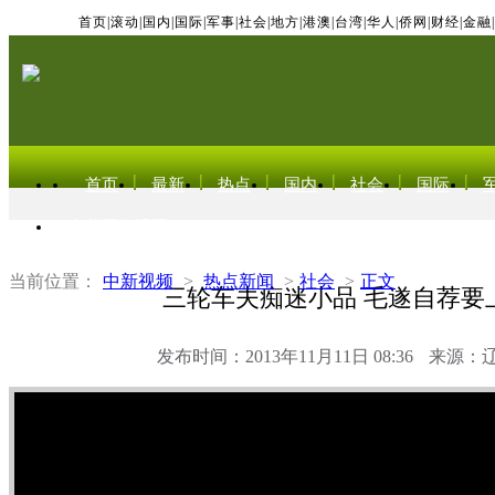
首页
|
滚动
|
国内
|
国际
|
军事
|
社会
|
地方
|
港澳
|
台湾
|
华人
|
侨网
|
财经
|
金融
|
首页
最新
热点
国内
社会
国际
东北亚电视网
当前位置：
中新视频
>
热点新闻
>
社会
>
正文
三轮车夫痴迷小品 毛遂自荐要
发布时间：2013年11月11日 08:36
来源：