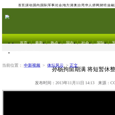
首页
|
滚动
|
国内
|
国际
|
军事
|
社会
|
地方
|
港澳
|
台湾
|
华人
|
侨网
|
财经
|
金融
|
首页
最新
热点
国内
社会
国际
东北亚电视网
当前位置：
中新视频
>
体坛风云
>
正文
孙杨拘留期满 将短暂休
发布时间：2013年11月11日 14:13
来源：C