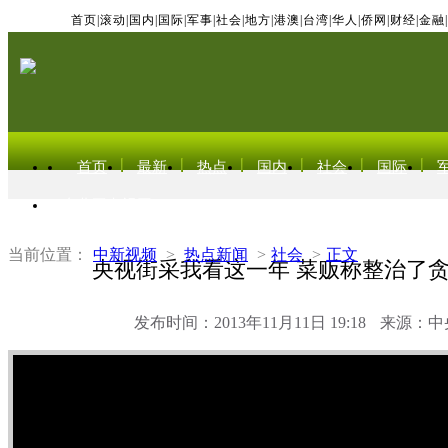
首页
|
滚动
|
国内
|
国际
|
军事
|
社会
|
地方
|
港澳
|
台湾
|
华人
|
侨网
|
财经
|
金融
|
首页
最新
热点
国内
社会
国际
东北亚电视网
当前位置：
中新视频
>
热点新闻
>
社会
>
正文
央视街采我看这一年 菜贩称整治了
发布时间：2013年11月11日 19:18
来源：中