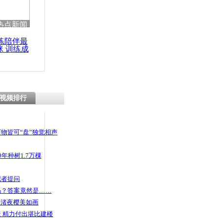
热点新闻
练陪伴最
咪 训练成
功瘦身
视频排行
物皆可“盘”独觉相声
年种树1.7万棵
记者提问
码？答案竟然是……
头渚夜樱美如画
 精力付出堪比建楼