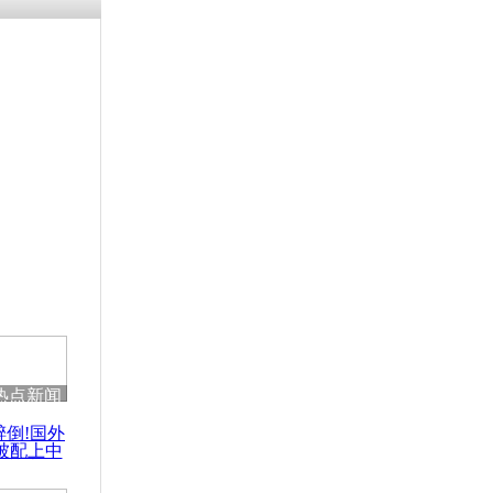
热点新闻
醉倒!国外
被配上中
国民乐