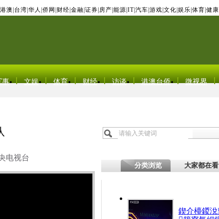
港澳
|
台湾
|
华人
|
侨网
|
财经
|
金融
|
证券
|
房产
|
能源
|
IT
|
汽车
|
游戏
|
文化
|
娱乐
|
体育
|
健康
军事
文娱
体育
财经
访谈
港澳台侨
微视界
队
央电视台
分类浏览
大家都在看
鍥介檯鍐涗