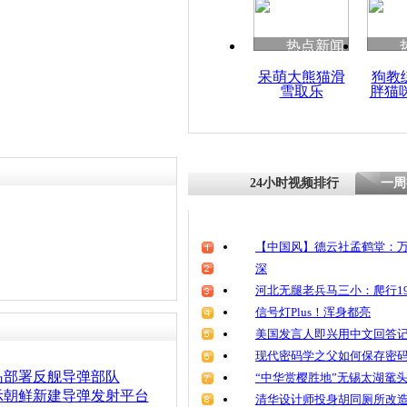
热点新闻
呆萌大熊猫滑
狗教
雪取乐
胖猫
24小时视频排行
一周
【中国风】德云社孟鹤堂：万
深
河北无腿老兵马三小：爬行19
信号灯Plus！浑身都亮
美国发言人即兴用中文回答
现代密码学之父如何保存密
岛部署反舰导弹部队
“中华赏樱胜地”无锡太湖鼋
示朝鲜新建导弹发射平台
清华设计师投身胡同厕所改造