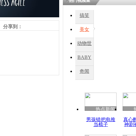
热门视频集
搞笑
分享到：
美女
动物世
界
BABY
秀
奇闻
责任编辑：【
杜海涛
】
热点新闻
男孩错把电推
真心
当梳子
神剧