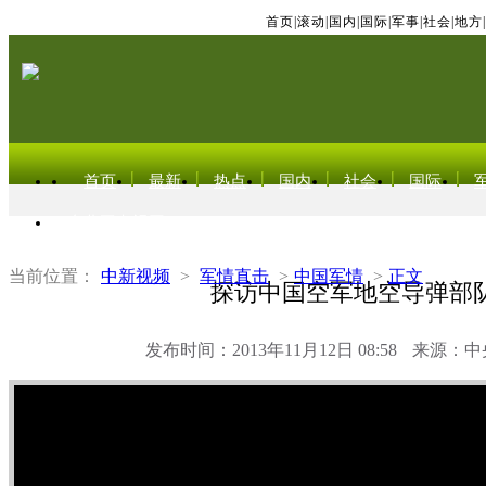
首页
|
滚动
|
国内
|
国际
|
军事
|
社会
|
地方
|
首页
最新
热点
国内
社会
国际
东北亚电视网
当前位置：
中新视频
>
军情直击
>
中国军情
>
正文
探访中国空军地空导弹部
发布时间：2013年11月12日 08:58
来源：中