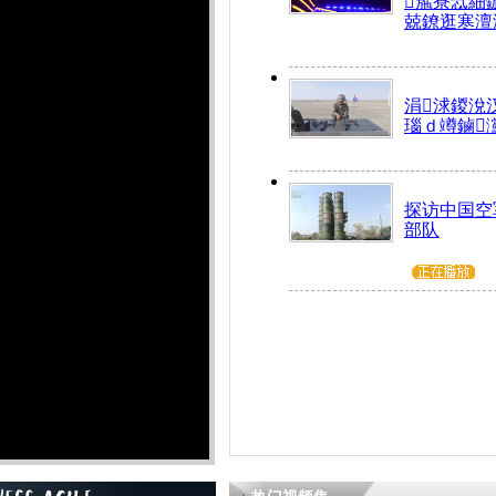
箷寮忥細
兢鐐逛寒澶
涓浗鍐涗
瑙ｄ竴鏀
探访中国空
部队