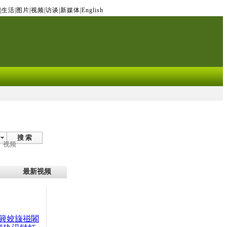
|
生活
|
图片
|
视频
|
访谈
|
新媒体
|
English
搜 索
视频
最新视频
簨姣旇禌闂