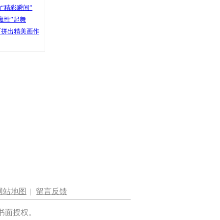
“精彩瞬间”
魔性”起舞
石拼出精美画作
网站地图
|
留言反馈
书面授权。