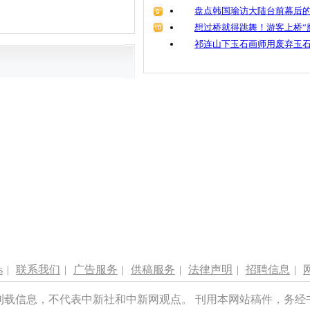
盘点韩国瑜访大陆台前幕后的
想过桥就得跳舞！游客上桥“
祁连山下玉石画师用废弃玉
s
|
联系我们
|
广告服务
|
供稿服务
|
法律声明
|
招聘信息
|
刊载信息，不代表中新社和中新网观点。 刊用本网站稿件，务经