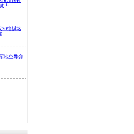
鏃犱汉鏈虹
滅┖
汉30绉掑垎
灙
军地空导弹