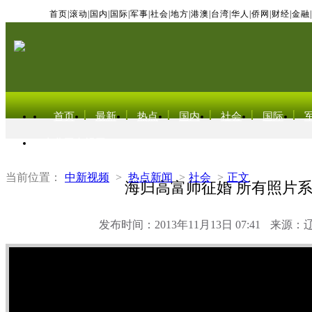
首页
|
滚动
|
国内
|
国际
|
军事
|
社会
|
地方
|
港澳
|
台湾
|
华人
|
侨网
|
财经
|
金融
|
首页
最新
热点
国内
社会
国际
东北亚电视网
当前位置：
中新视频
>
热点新闻
>
社会
>
正文
海归高富帅征婚 所有照片系
发布时间：2013年11月13日 07:41
来源：