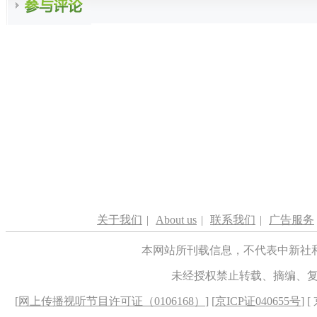
关于我们
|
About us
|
联系我们
|
广告服务
本网站所刊载信息，不代表中新社
未经授权禁止转载、摘编、
[
网上传播视听节目许可证（0106168）
] [
京ICP证040655号
] 